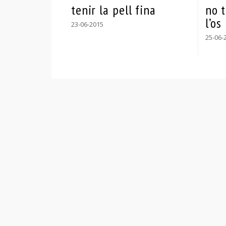
tenir la pell fina
no t
l’os
23-06-2015
25-06-