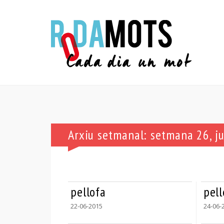
Arxiu setmanal: setmana 26, j
pellofa
pell
22-06-2015
24-06-