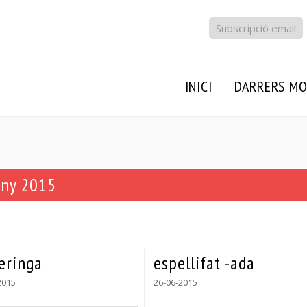
Subscripció email
INICI
DARRERS MO
uny 2015
eringa
espellifat -ada
2015
26-06-2015