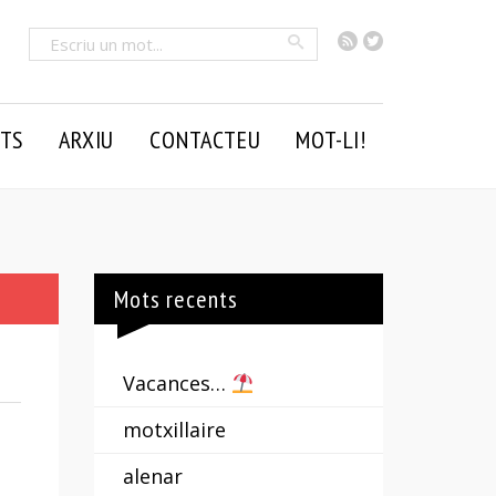
RSS
Twitter
Cercar
TS
ARXIU
CONTACTEU
MOT-LI!
Mots recents
Vacances…
motxillaire
alenar