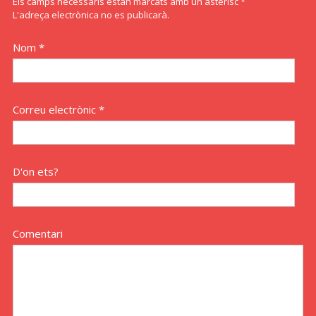
Els camps necessaris estan marcats amb un asterisc *
L'adreça electrònica no es publicarà.
Nom *
Correu electrònic *
D'on ets?
Comentari