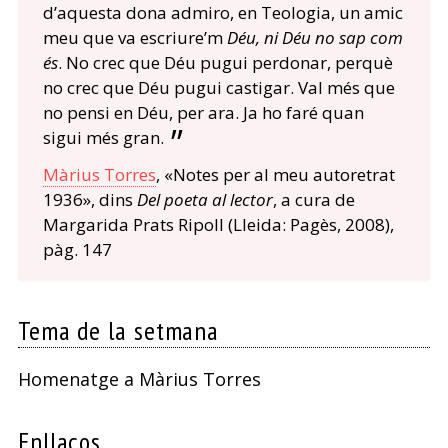
d’aquesta dona admiro, en Teologia, un amic
meu que va escriure’m
Déu, ni Déu no sap com
és
. No crec que Déu pugui perdonar, perquè
no crec que Déu pugui castigar. Val més que
no pensi en Déu, per ara. Ja ho faré quan
sigui més gran.
Màrius Torres
, «Notes per al meu autoretrat
1936», dins
Del poeta al lector
, a cura de
Margarida Prats Ripoll
(Lleida: Pagès, 2008),
pàg. 147
Tema de la setmana
Homenatge a Màrius Torres
Enllaços