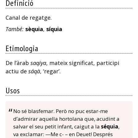
Definició
Canal de regatge.
També:
sèquia
,
síquia
Etimologia
De l’àrab
saqiya
, mateix significat, participi
actiu de
sáqà
, ‘regar’.
Usos
No sé blasfemar. Però no puc estar-me
d’admirar aquella hortolana que, acudint a
salvar el seu petit infant, caigut a la
séquia
,
va exclamar: —Me c- – en Deuet! Després