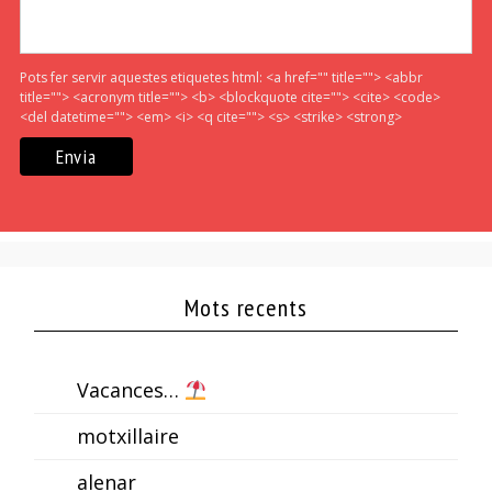
Pots fer servir aquestes etiquetes html:
<a href="" title=""> <abbr
title=""> <acronym title=""> <b> <blockquote cite=""> <cite> <code>
<del datetime=""> <em> <i> <q cite=""> <s> <strike> <strong>
Mots recents
Vacances…
motxillaire
alenar