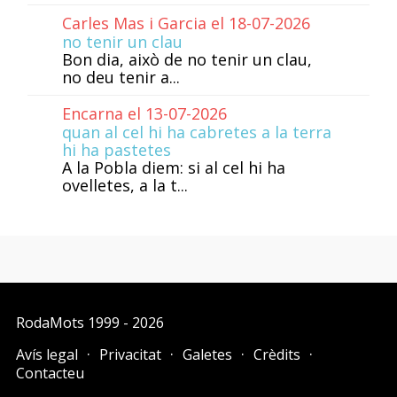
Carles Mas i Garcia el 18-07-2026
no tenir un clau
Bon dia, això de no tenir un clau,
no deu tenir a...
Encarna el 13-07-2026
quan al cel hi ha cabretes a la terra
hi ha pastetes
A la Pobla diem: si al cel hi ha
ovelletes, a la t...
RodaMots
1999 - 2026
Avís legal
Privacitat
Galetes
Crèdits
Contacteu