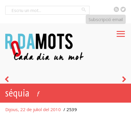
RSS
Tw
Cercar
Subscripció email
boira
p
séquia
f
Dijous, 22 de juliol del 2010
/ 2539