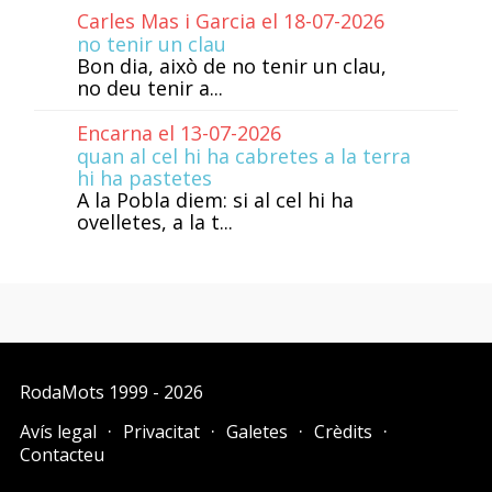
Carles Mas i Garcia el 18-07-2026
no tenir un clau
Bon dia, això de no tenir un clau,
no deu tenir a...
Encarna el 13-07-2026
quan al cel hi ha cabretes a la terra
hi ha pastetes
A la Pobla diem: si al cel hi ha
ovelletes, a la t...
RodaMots
1999 - 2026
Avís legal
Privacitat
Galetes
Crèdits
Contacteu