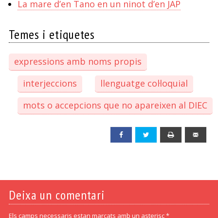
La mare d’en Tano en un ninot d’en JAP
Temes i etiquetes
expressions amb noms propis
interjeccions
llenguatge col·loquial
mots o accepcions que no apareixen al DIEC
Facebook
Twitter
Print
Emai
Deixa un comentari
Els camps necessaris estan marcats amb un asterisc *