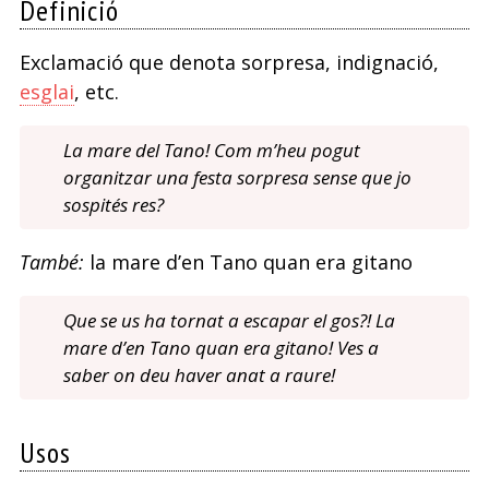
Definició
en
Exclamació que denota sorpresa, indignació,
Palou
esglai
, etc.
a
La mare del Tano! Com m’heu pogut
sa
organitzar una festa sorpresa sense que jo
Pobla
sospités res?
També:
la mare d’en Tano quan era gitano
Que se us ha tornat a escapar el gos?! La
mare d’en Tano quan era gitano! Ves a
saber on deu haver anat a raure!
Usos