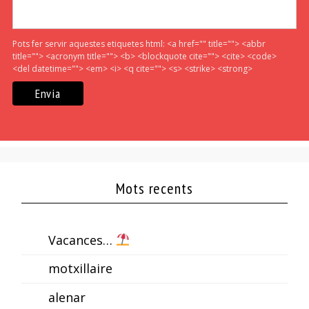
Pots fer servir aquestes etiquetes html:
<a href="" title=""> <abbr
title=""> <acronym title=""> <b> <blockquote cite=""> <cite> <code>
<del datetime=""> <em> <i> <q cite=""> <s> <strike> <strong>
Mots recents
Vacances…
motxillaire
alenar