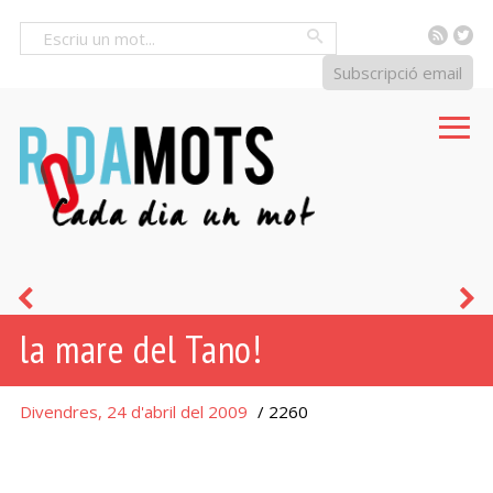
RSS
Tw
Cercar
Subscripció email
fer
a
la mare del Tano!
tant
M
de
Divendres, 24 d'abril del 2009
/ 2260
paper
com