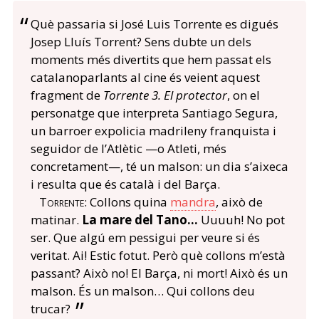
Què passaria si José Luis Torrente es digués
Josep Lluís Torrent? Sens dubte un dels
moments més divertits que hem passat els
catalanoparlants al cine és veient aquest
fragment de
Torrente 3. El protector
, on el
personatge que interpreta Santiago Segura,
un barroer expolicia madrileny franquista i
seguidor de l’Atlètic —o Atleti, més
concretament—, té un malson: un dia s’aixeca
i resulta que és català i del Barça.
Torrente
: Collons quina
mandra
, això de
matinar.
La mare del Tano…
Uuuuh! No pot
ser. Que algú em pessigui per veure si és
veritat. Ai! Estic fotut. Però què collons m’està
passant? Això no! El Barça, ni mort! Això és un
malson. És un malson… Qui collons deu
trucar?