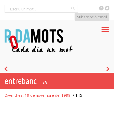
RSS
Tw
Cercar
Subscripció email
feix
e
entrebanc
m
Divendres, 19 de novembre del 1999
/ 145