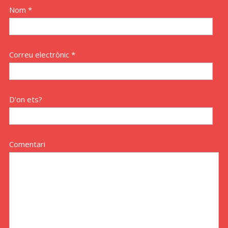
Nom *
Correu electrònic *
D'on ets?
Comentari