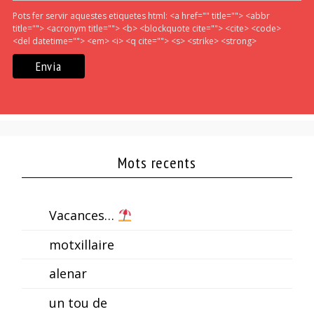
Pots fer servir aquestes etiquetes html:
<a href="" title=""> <abbr
title=""> <acronym title=""> <b> <blockquote cite=""> <cite> <code>
<del datetime=""> <em> <i> <q cite=""> <s> <strike> <strong>
Mots recents
Vacances…
motxillaire
alenar
un tou de