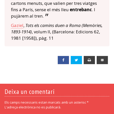
cartons menuts, que valien per tres viatges
fins a París, sense el més lleu
entrebanc
. I
pujàrem al tren.
Gaziel
,
Tots els camins duen a Roma (Memòries,
1893-1914)
, volum II, (Barcelona: Edicions 62,
1981 [1958]), pàg. 11
Facebook
Twitter
Print
Emai
Deixa un comentari
Els camps necessaris estan marcats amb un asterisc *
L'adreça electrònica no es publicarà.