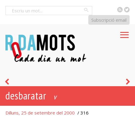
RSS
Tw
Cercar
Subscripció email
tàpia
a
desbaratar
v
Dilluns, 25 de setembre del 2000
/ 316