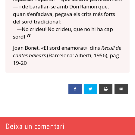
— i de barallar-se amb Don Ramon que,
quan s’enfadava, pegava els crits més forts
del sord tradicional:
—No crideu! No crideu, que no hi ha cap
sord!
Joan Bonet, «El sord enamorat», dins
Recull de
contes balears
(Barcelona: Albertí, 1956), pàg.
19-20
Facebook
Twitter
Print
Emai
Deixa un comentari