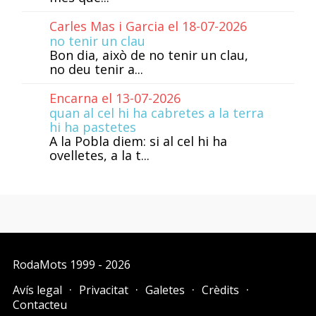
Carles Mas i Garcia el 18-07-2026
no tenir un clau
Bon dia, això de no tenir un clau,
no deu tenir a...
Encarna el 13-07-2026
quan al cel hi ha cabretes a la terra
hi ha pastetes
A la Pobla diem: si al cel hi ha
ovelletes, a la t...
RodaMots
1999 - 2026
Avís legal
Privacitat
Galetes
Crèdits
Contacteu