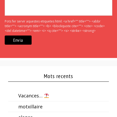
Pots fer servir aquestes etiquetes html:
<a href="" title=""> <abbr
title=""> <acronym title=""> <b> <blockquote cite=""> <cite> <code>
<del datetime=""> <em> <i> <q cite=""> <s> <strike> <strong>
Mots recents
Vacances…
motxillaire