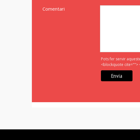
Comentari
Pots fer servir aquest
<blockquote cite=""> 