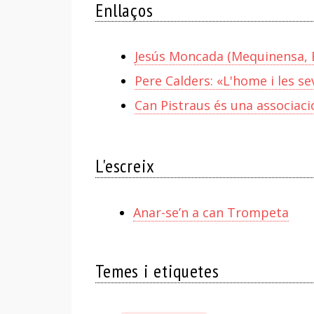
Enllaços
Jesús Moncada (Mequinensa, B
Pere Calders: «L'home i les s
Can Pistraus és una associació
L'escreix
Anar-se’n a can Trompeta
Temes i etiquetes