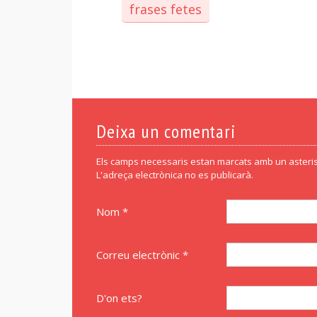
frases fetes
Deixa un comentari
Els camps necessaris estan marcats amb un asteris
L'adreça electrònica no es publicarà.
Nom *
Correu electrònic *
D'on ets?