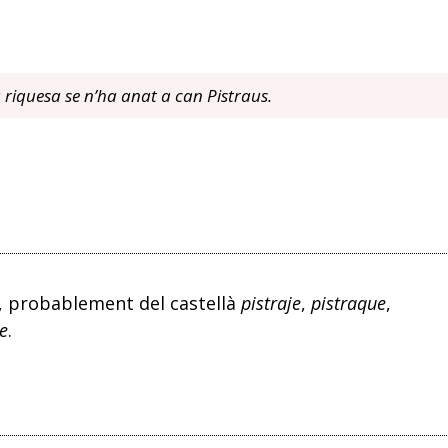
a riquesa se n’ha anat a can Pistraus.
, probablement del castellà
pistraje
,
pistraque
,
e
.