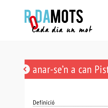
anar-se’n a can Pis
xauxa
Definició