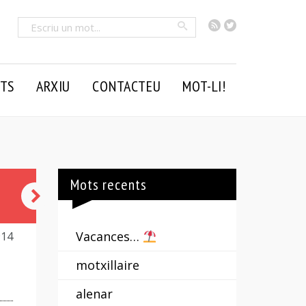
RSS
Twitter
Cercar
TS
ARXIU
CONTACTEU
MOT-LI!
Mots recents
tenir
terra
Vacances…
914
a
motxillaire
l’Havana
alenar