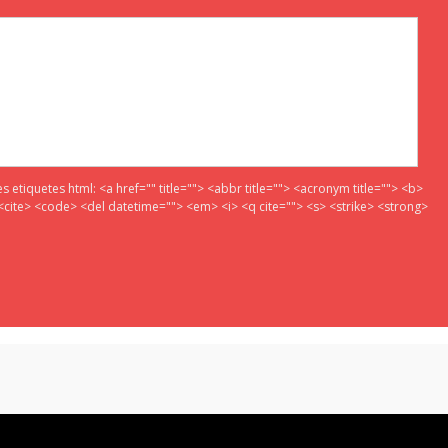
es etiquetes html:
<a href="" title=""> <abbr title=""> <acronym title=""> <b>
<cite> <code> <del datetime=""> <em> <i> <q cite=""> <s> <strike> <strong>