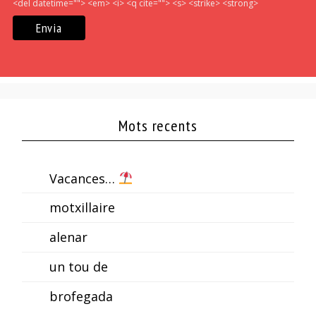
<del datetime=""> <em> <i> <q cite=""> <s> <strike> <strong>
Mots recents
Vacances…
motxillaire
alenar
un tou de
brofegada