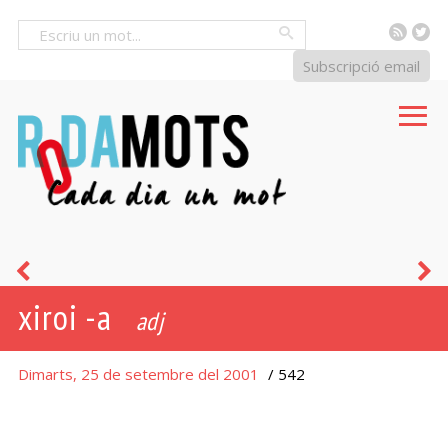
RSS
Tw
Cercar
Subscripció email
fer
d
xiroi -a
via
adj
Dimarts, 25 de setembre del 2001
/ 542