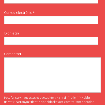
Correu electrònic *
D'on ets?
Comentari
Pots fer servir aquestes etiquetes html:
<a href="" title=""> <abbr
title=""> <acronym title=""> <b> <blockquote cite=""> <cite> <code>