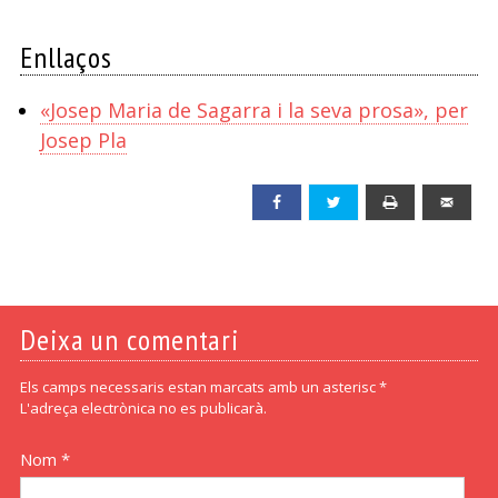
Enllaços
«Josep Maria de Sagarra i la seva prosa», per
Josep Pla
Facebook
Twitter
Print
Emai
Deixa un comentari
Els camps necessaris estan marcats amb un asterisc *
L'adreça electrònica no es publicarà.
Nom *