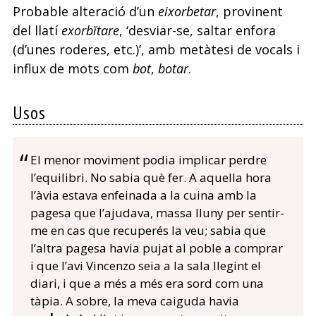
Probable alteració d’un
eixorbetar
, provinent
del llatí
exorbĭtare
, ‘desviar-se, saltar enfora
(d’unes roderes, etc.)’, amb metàtesi de vocals i
influx de mots com
bot
,
botar
.
Usos
El menor moviment podia implicar perdre
l’equilibri. No sabia què fer. A aquella hora
l’àvia estava enfeinada a la cuina amb la
pagesa que l’ajudava, massa lluny per sentir-
me en cas que recuperés la veu; sabia que
l’altra pagesa havia pujat al poble a comprar
i que l’avi Vincenzo seia a la sala llegint el
diari, i que a més a més era sord com una
tàpia. A sobre, la meva caiguda havia