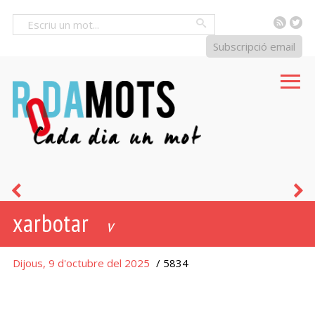
RSS
Tw
Cercar
Subscripció email
llavòrens
l
xarbotar
[
v
Dijous, 9 d'octubre del 2025
/ 5834