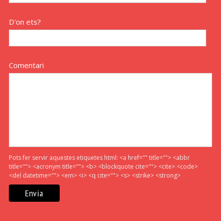
D'on ets?
Comentari
Pots fer servir aquestes etiquetes html:
<a href="" title=""> <abbr
title=""> <acronym title=""> <b> <blockquote cite=""> <cite> <code>
<del datetime=""> <em> <i> <q cite=""> <s> <strike> <strong>