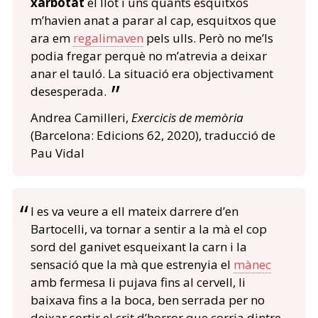
xarbotat
el llot i uns quants esquitxos
m’havien anat a parar al cap, esquitxos que
ara em
regalimaven
pels ulls. Però no me’ls
podia fregar perquè no m’atrevia a deixar
anar el tauló. La situació era objectivament
desesperada.
Andrea Camilleri,
Exercicis de memòria
(Barcelona: Edicions 62, 2020), traducció de
Pau Vidal
I es va veure a ell mateix darrere d’en
Bartocelli, va tornar a sentir a la mà el cop
sord del ganivet esqueixant la carn i la
sensació que la mà que estrenyia el
mànec
amb fermesa li pujava fins al cervell, li
baixava fins a la boca, ben serrada per no
deixar sortir el crit d’horror que corria dintre