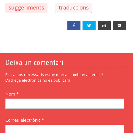
suggeriments
traduccions
Facebook
Twitter
Print
Emai
Deixa un comentari
Els camps necessaris estan marcats amb un asterisc *
L'adreça electrònica no es publicarà.
Nom *
Correu electrònic *