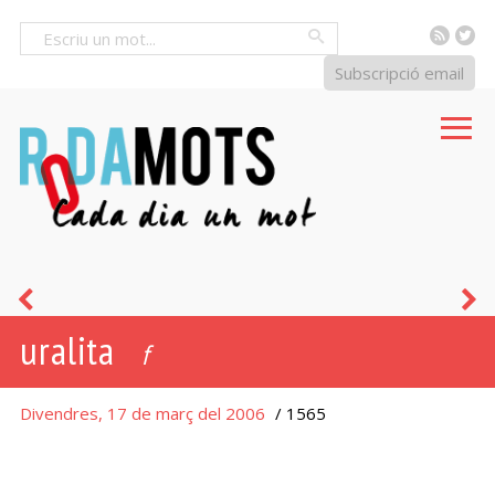
RSS
Tw
Cercar
Subscripció email
astracanada
b
uralita
f
Divendres, 17 de març del 2006
/ 1565