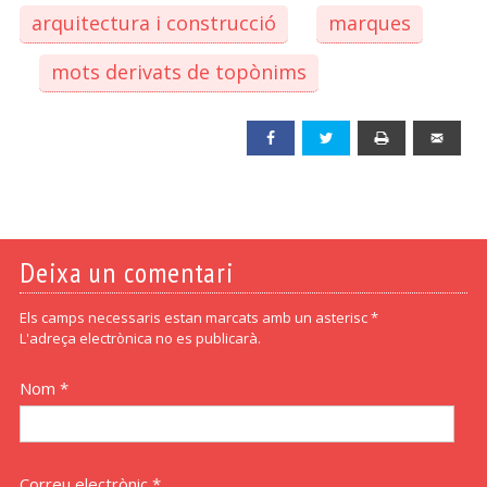
arquitectura i construcció
marques
mots derivats de topònims
Facebook
Twitter
Print
Emai
Deixa un comentari
Els camps necessaris estan marcats amb un asterisc *
L'adreça electrònica no es publicarà.
Nom *
Correu electrònic *