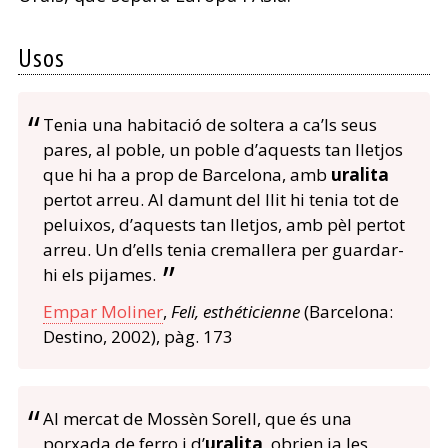
Usos
Tenia una habitació de soltera a ca’ls seus
pares, al poble, un poble d’aquests tan lletjos
que hi ha a prop de Barcelona, amb
uralita
pertot arreu. Al damunt del llit hi tenia tot de
peluixos, d’aquests tan lletjos, amb pèl pertot
arreu. Un d’ells tenia cremallera per guardar-
hi els pijames.
Empar Moliner
,
Feli, esthéticienne
(Barcelona:
Destino, 2002), pàg. 173
Al mercat de Mossèn Sorell, que és una
porxada de ferro i d’
uralita
, obrien ja les