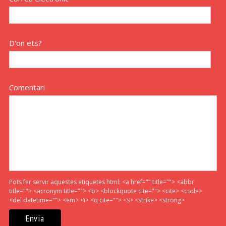
D'on ets?
Comentari
Pots fer servir aquestes etiquetes html:
<a href="" title=""> <abbr
title=""> <acronym title=""> <b> <blockquote cite=""> <cite> <code>
<del datetime=""> <em> <i> <q cite=""> <s> <strike> <strong>