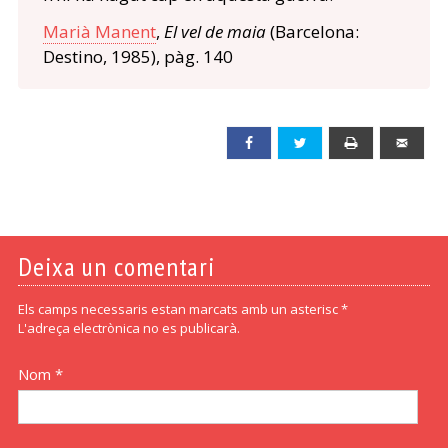
Marià Manent
,
El vel de maia
(Barcelona:
Destino, 1985), pàg. 140
Facebook
Twitter
Print
Emai
Deixa un comentari
Els camps necessaris estan marcats amb un asterisc *
L'adreça electrònica no es publicarà.
Nom *