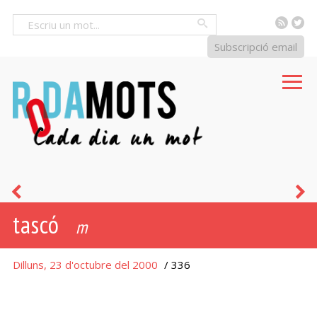
RSS
Tw
Cercar
Subscripció email
secallós
c
tascó
-
m
osa
Dilluns, 23 d'octubre del 2000
/ 336