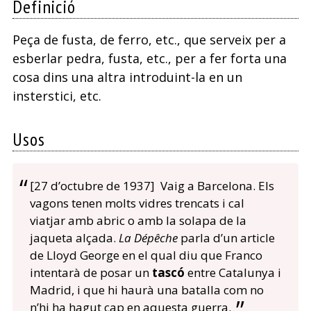
Definició
Peça de fusta, de ferro, etc., que serveix per a
esberlar pedra, fusta, etc., per a fer forta una
cosa dins una altra introduint-la en un
insterstici, etc.
Usos
[27 d’octubre de 1937] Vaig a Barcelona. Els
vagons tenen molts vidres trencats i cal
viatjar amb abric o amb la solapa de la
jaqueta alçada.
La Dépêche
parla d’un article
de Lloyd George en el qual diu que Franco
intentarà de posar un
tascó
entre Catalunya i
Madrid, i que hi haurà una batalla com no
n’hi ha hagut cap en aquesta guerra.