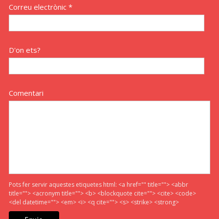
Correu electrònic *
D'on ets?
Comentari
Pots fer servir aquestes etiquetes html:
<a href="" title=""> <abbr
title=""> <acronym title=""> <b> <blockquote cite=""> <cite> <code>
<del datetime=""> <em> <i> <q cite=""> <s> <strike> <strong>