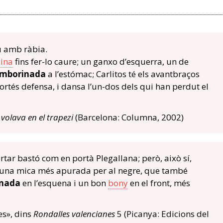
 amb ràbia.
ina
fins fer-lo caure; un ganxo d’esquerra, un de
mborinada
a l’estómac; Carlitos té els avantbraços
ortés defensa, i dansa l’un-dos dels qui han perdut el
volava en el trapezi
(Barcelona: Columna, 2002)
rtar bastó com en portà Plegallana; però, això sí,
r una mica més apurada per al negre, que també
nada
en l’esquena i un bon
bony
en el front, més
es», dins
Rondalles valencianes
5 (Picanya: Edicions del