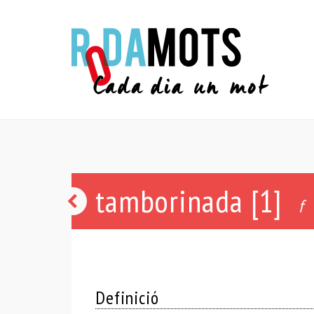
tamborinada [1]
punyada
f
Definició