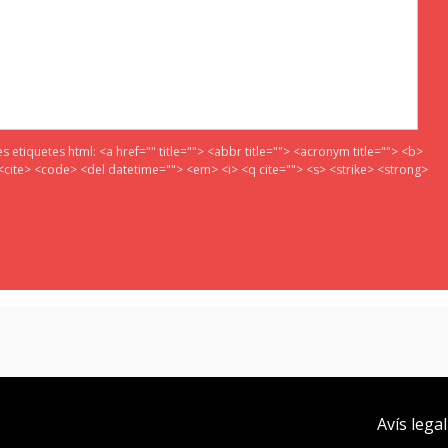
es etiquetes html:
<a href="" title=""> <abbr title=""> <acronym title=""> <b>
<cite> <code> <del datetime=""> <em> <i> <q cite=""> <s> <strike> <strong>
Avís legal