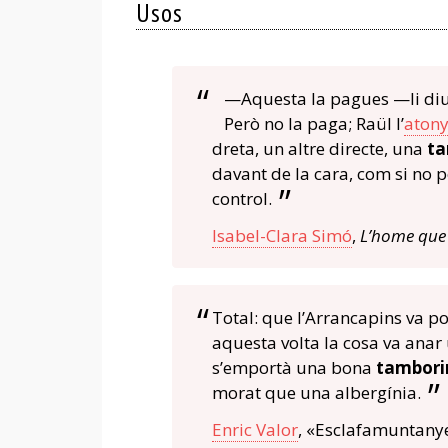
Usos
—Aquesta la pagues —li diu
Però no la paga; Raül l’
atony
dreta, un altre directe, una
ta
davant de la cara, com si no p
control.
Isabel-Clara Simó
,
L’home que 
Total: que l’Arrancapins va po
aquesta volta la cosa va ana
s’emportà una bona
tambori
morat que una albergínia.
Enric Valor
, «Esclafamuntany