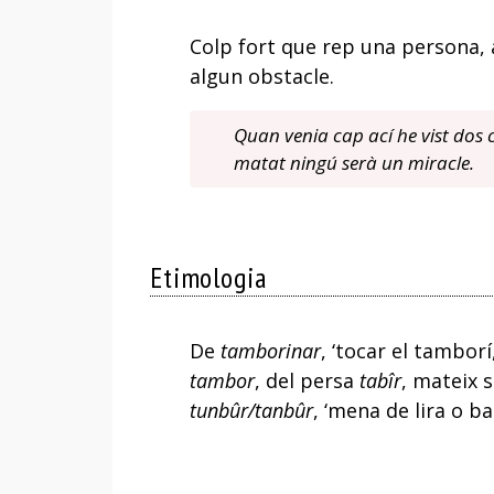
Colp fort que rep una persona, 
algun obstacle.
Quan venia cap ací he vist dos
matat ningú serà un miracle.
Etimologia
De
tamborinar
, ‘tocar el tamborí
tambor
, del persa
tabîr
, mateix 
tunbûr/tanbûr
, ‘mena de lira o ba