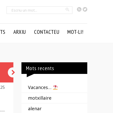
RSS
Twitter
Cercar
TS
ARXIU
CONTACTEU
MOT-LI!
Mots recents
tamborinada
[2]
Vacances…
125
motxillaire
alenar