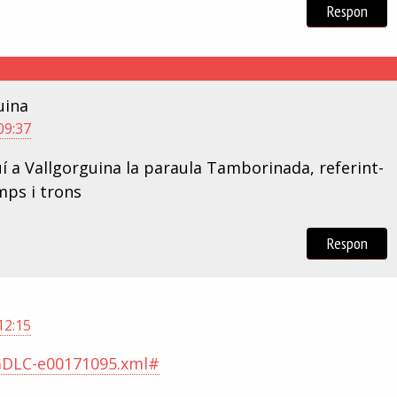
Respon
uina
09:37
í a Vallgorguina la paraula Tamborinada, referint-
mps i trons
Respon
12:15
-GDLC-e00171095.xml#