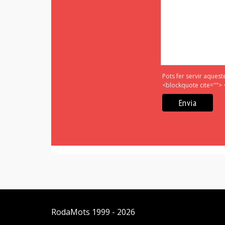
Pots fer servir aquest
<blockquote cite=""> 
RodaMots
1999 - 2026