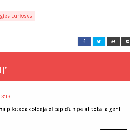
gies curioses
Facebook
Twitter
Print
1]”
08:13
na pilotada colpeja el cap d’un pelat tota la gent