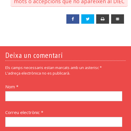
mots o accepcions que no apareixen al DIEC
Facebook
Twitter
Print
Emai
Deixa un comentari
Els camps necessaris estan marcats amb un asterisc *
L'adreça electrònica no es publicarà.
Nom *
Correu electrònic *