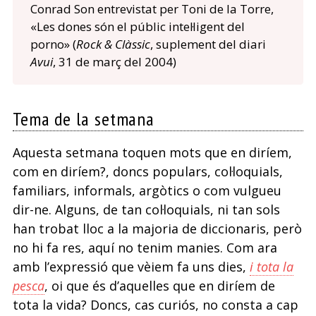
Conrad Son entrevistat per Toni de la Torre,
«Les dones són el públic intel·ligent del
porno» (
Rock & Clàssic
, suplement del diari
Avui
, 31 de març del 2004)
Tema de la setmana
Aquesta setmana toquen mots que en diríem,
com en diríem?, doncs populars, col·loquials,
familiars, informals, argòtics o com vulgueu
dir-ne. Alguns, de tan col·loquials, ni tan sols
han trobat lloc a la majoria de diccionaris, però
no hi fa res, aquí no tenim manies. Com ara
amb l’expressió que vèiem fa uns dies,
i tota la
pesca
, oi que és d’aquelles que en diríem de
tota la vida? Doncs, cas curiós, no consta a cap