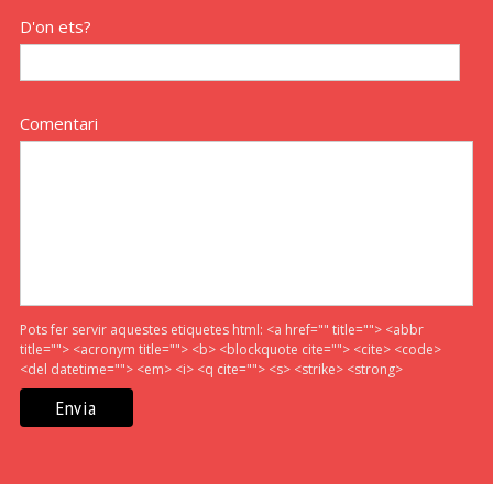
D'on ets?
Comentari
Pots fer servir aquestes etiquetes html:
<a href="" title=""> <abbr
title=""> <acronym title=""> <b> <blockquote cite=""> <cite> <code>
<del datetime=""> <em> <i> <q cite=""> <s> <strike> <strong>