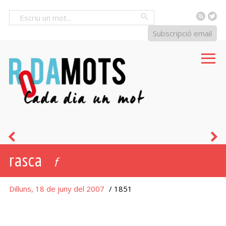
RSS
Tw
Cercar
Subscripció email
argot
h
rasca
f
Dilluns, 18 de juny del 2007
/ 1851