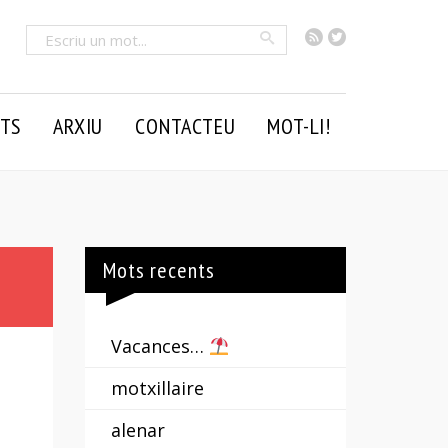
RSS
Twitter
Cercar
TS
ARXIU
CONTACTEU
MOT-LI!
Mots recents
Vacances…
motxillaire
alenar