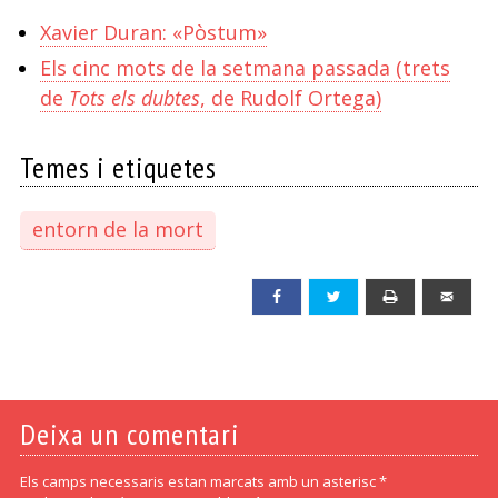
Xavier Duran: «Pòstum»
Els cinc mots de la setmana passada (trets
de
Tots els dubtes
, de Rudolf Ortega)
Temes i etiquetes
entorn de la mort
Facebook
Twitter
Print
Emai
Deixa un comentari
Els camps necessaris estan marcats amb un asterisc *