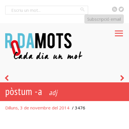
RSS
Tw
Cercar
Subscripció email
pagar
d
pòstum -a
justos
adj
per
Dilluns, 3 de novembre del 2014
/ 3476
pecadors