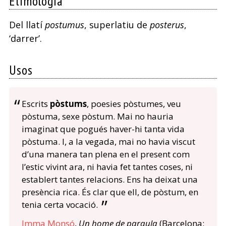
Etimologia
Del llatí
postumus
, superlatiu de
posterus
,
‘darrer’.
Usos
Escrits
pòstums
, poesies pòstumes, veu
pòstuma, sexe pòstum. Mai no hauria
imaginat que pogués haver-hi tanta vida
pòstuma. I, a la vegada, mai no havia viscut
d’una manera tan plena en el present com
l’estic vivint ara, ni havia fet tantes coses, ni
establert tantes relacions. Ens ha deixat una
presència rica. És clar que ell, de pòstum, en
tenia certa vocació.
Imma Monsó
,
Un home de paraula
(Barcelona: