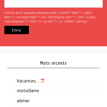
Pots fer servir aquestes etiquetes html:
<a href="" title=""> <abbr
title=""> <acronym title=""> <b> <blockquote cite=""> <cite> <code>
<del datetime=""> <em> <i> <q cite=""> <s> <strike> <strong>
Mots recents
Vacances…
motxillaire
alenar