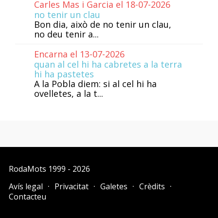
Carles Mas i Garcia el 18-07-2026
no tenir un clau
Bon dia, això de no tenir un clau,
no deu tenir a...
Encarna el 13-07-2026
quan al cel hi ha cabretes a la terra
hi ha pastetes
A la Pobla diem: si al cel hi ha
ovelletes, a la t...
RodaMots
1999 - 2026
Avís legal
Privacitat
Galetes
Crèdits
Contacteu