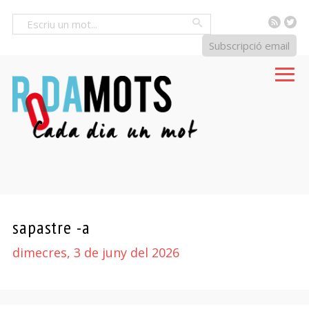
RSS
Tw
Cercar
Subscripció email
sapastre -a
dimecres, 3 de juny del 2026