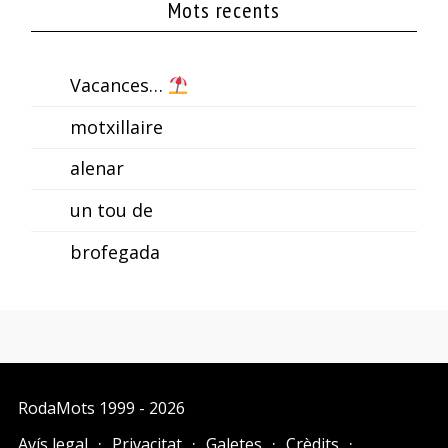
Mots recents
Vacances…
motxillaire
alenar
un tou de
brofegada
RodaMots
1999 - 2026
Avís legal
Privacitat
Galetes
Crèdits