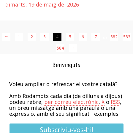
dimarts, 19 de maig del 2026
…
←
1
2
3
4
5
6
7
582
583
584
→
Benvinguts
Voleu ampliar o refrescar el vostre català?
Amb Rodamots cada dia (de dilluns a dijous)
podeu rebre,
per correu electrònic
,
X
o
RSS
,
un breu missatge amb una paraula o una
expressió, amb el seu significat i exemples.
Subscriviu-vos-hi!