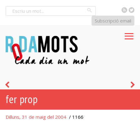
RSS
Tw
Cercar
Subscripció email
mitges
m
fer prop
tintes
m
Dilluns, 31 de maig del 2004
/ 1166