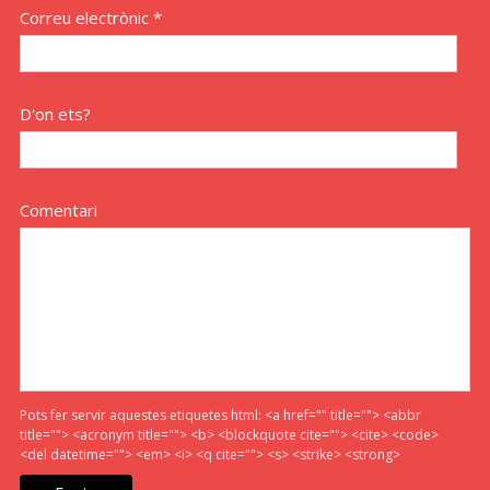
Correu electrònic *
D'on ets?
Comentari
Pots fer servir aquestes etiquetes html:
<a href="" title=""> <abbr
title=""> <acronym title=""> <b> <blockquote cite=""> <cite> <code>
<del datetime=""> <em> <i> <q cite=""> <s> <strike> <strong>