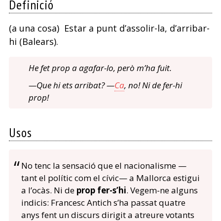
Definició
(a una cosa) Estar a punt d’assolir-la, d’arribar-
hi (Balears).
He fet prop a agafar-lo, però m’ha fuit.
—Que hi ets arribat? —
Ca
, no! Ni de fer-hi
prop!
Usos
No tenc la sensació que el nacionalisme —
tant el polític com el cívic— a Mallorca estigui
a l’ocàs. Ni de
prop fer-s’hi
. Vegem-ne alguns
indicis: Francesc Antich s’ha passat quatre
anys fent un discurs dirigit a atreure votants