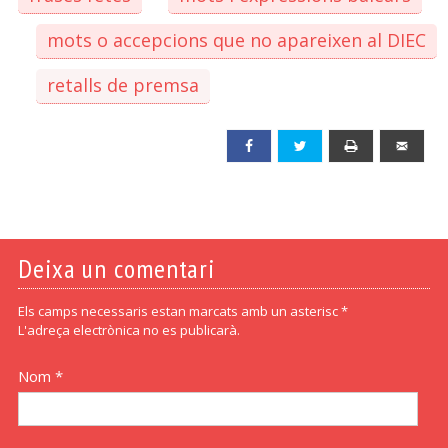
mots o accepcions que no apareixen al DIEC
retalls de premsa
Facebook
Twitter
Print
Emai
Deixa un comentari
Els camps necessaris estan marcats amb un asterisc *
L'adreça electrònica no es publicarà.
Nom *