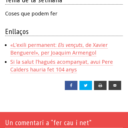
Coses que podem fer
Enllaços
«L’exili permanent:
Els vençuts
, de Xavier
Benguerel», per Joaquim Armengol
Si la salut l’hagués acompanyat, avui Pere
Calders hauria fet 104 anys
Facebook
Twitter
Print
Emai
Un
comentari a “fer cau i net”