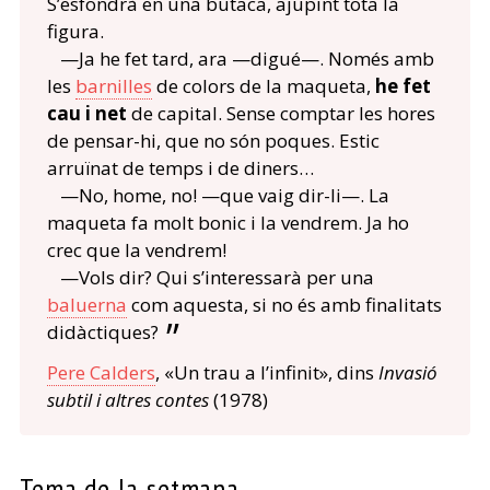
S’esfondrà en una butaca, ajupint tota la
figura.
—Ja he fet tard, ara —digué—. Només amb
les
barnilles
de colors de la maqueta,
he fet
cau i net
de capital. Sense comptar les hores
de pensar-hi, que no són poques. Estic
arruïnat de temps i de diners…
—No, home, no! —que vaig dir-li—. La
maqueta fa molt bonic i la vendrem. Ja ho
crec que la vendrem!
—Vols dir? Qui s’interessarà per una
baluerna
com aquesta, si no és amb finalitats
didàctiques?
Pere Calders
, «Un trau a l’infinit», dins
Invasió
subtil i altres contes
(1978)
Tema de la setmana