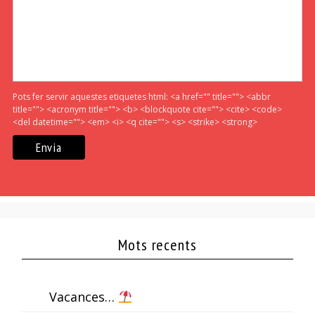
Pots fer servir aquestes etiquetes html:
<a href="" title=""> <abbr
title=""> <acronym title=""> <b> <blockquote cite=""> <cite> <code>
<del datetime=""> <em> <i> <q cite=""> <s> <strike> <strong>
Mots recents
Vacances…