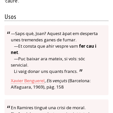
‘caure’.
Usos
—Saps què, Joan? Aquest àpat em desperta
unes tremendes ganes de fumar.
—Et consta que ahir vespre vam
fer cau i
net
.
—Puc baixar ara mateix, si vols: sóc
servicial.
Li vaig donar uns quants francs.
Xavier Benguerel
,
Els vençuts
(Barcelona:
Alfaguara, 1969), pàg. 158
En Ramires tingué una crisi de moral.