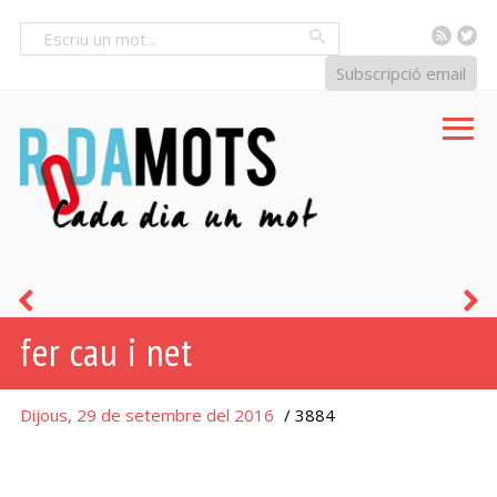
RSS
Tw
Cercar
Subscripció email
fer
f
fer cau i net
llit
e
p
Dijous, 29 de setembre del 2016
/ 3884