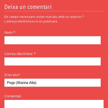
Deixa un comentari
Els camps necessaris estan marcats amb un asterisc *
L'adreça electrònica no es publicarà.
Nom *
Correu electrònic *
D'on ets?
Comentari