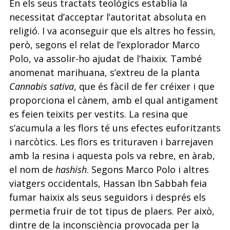
En els seus tractats teològics establia la
necessitat d’acceptar l’autoritat absoluta en
religió. I va aconseguir que els altres ho fessin,
però, segons el relat de l’explorador Marco
Polo, va assolir-ho ajudat de l’haixix. També
anomenat marihuana, s’extreu de la planta
Cannabis sativa
, que és fàcil de fer créixer i que
proporciona el cànem, amb el qual antigament
es feien teixits per vestits. La resina que
s’acumula a les flors té uns efectes euforitzants
i narcòtics. Les flors es trituraven i barrejaven
amb la resina i aquesta pols va rebre, en àrab,
el nom de
hashish
. Segons Marco Polo i altres
viatgers occidentals, Hassan Ibn Sabbah feia
fumar haixix als seus seguidors i després els
permetia fruir de tot tipus de plaers. Per això,
dintre de la inconsciència provocada per la