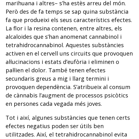
marihuana i altres– s’ha estès arreu del món.
Però des de fa temps se sap quina substància
fa que produeixi els seus característics efectes.
La flor i la resina contenen, entre altres, els
alcaloides que s’han anomenat cannabinol i
tetrahidrocannabinol. Aquestes substàncies
activen en el cervell uns circuits que provoquen
al·lucinacions i estats d’eufòria i eliminen o
pal·lien el dolor. També tenen efectes
secundaris greus a mig i llarg termini i
provoquen dependència. S’atribueix al consum
de cànnabis l’augment de processos psicòtics
en persones cada vegada més joves.
Tot i així, algunes substàncies que tenen certs
efectes negatius poden ser útils ben
utilitzades. Així, el tetrahidrocannabinol evita