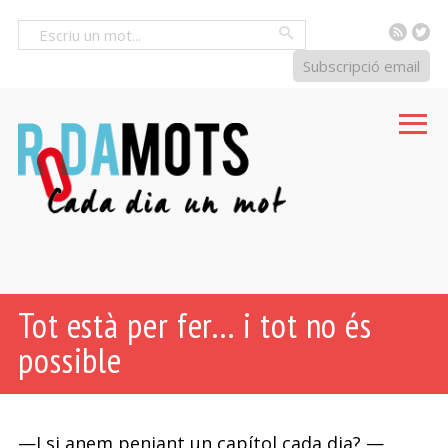
RSS
Tw
Cercar
Subscripció email
Tot està per fer… i tot no és
possible
—I si anem penjant un capítol cada dia? —