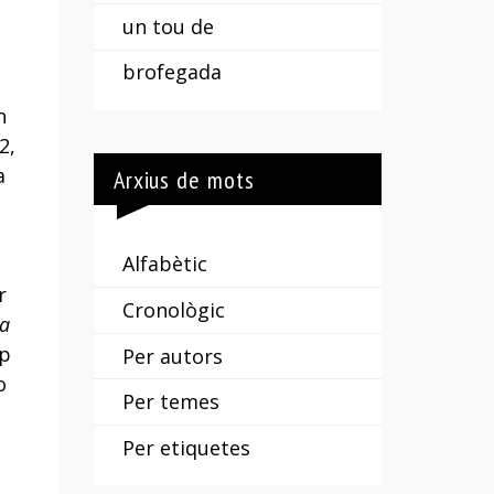
un tou de
brofegada
n
2,
a
Arxius de mots
Alfabètic
r
Cronològic
a
ap
Per autors
o
Per temes
i
Per etiquetes