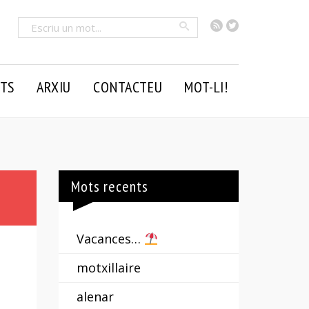
RSS
Twitter
Cercar
TS
ARXIU
CONTACTEU
MOT-LI!
Mots recents
Vacances…
motxillaire
alenar