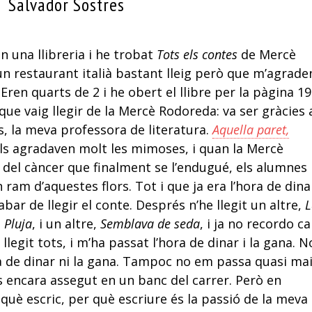
Salvador Sostres
n una llibreria i he trobat
Tots els contes
de Mercè
un restaurant italià bastant lleig però que m’agrade
Eren quarts de 2 i he obert el llibre per la pàgina 19
que vaig llegir de la Mercè Rodoreda: va ser gràcies 
s, la meva professora de literatura.
Aquella paret,
 els agradaven molt les mimoses, i quan la Mercè
 del càncer que finalment se l’endugué, els alumnes
ram d’aquestes flors. Tot i que ja era l’ho­ra de dina
ar de llegir el conte. Després n’he llegit un altre,
L
,
Pluja
, i un altre,
Semblava de seda
, i ja no recordo c
llegit tots, i m’ha passat l’hora de dinar i la gana. N
ra de dinar ni la gana. Tampoc no em passa quasi ma
nys encara assegut en un banc del carrer. Però en
què escric, per què escriure és la passió de la meva