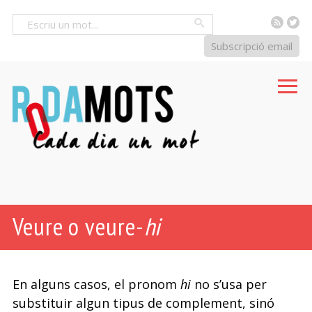
RSS
Tw
Cercar
Subscripció email
Veure o veure-
hi
En alguns casos, el pronom
hi
no s’usa per
substituir algun tipus de complement, sinó