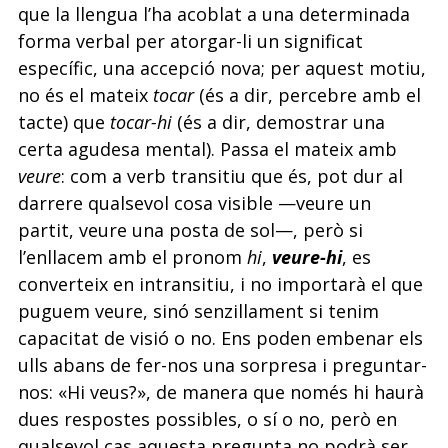
que la llengua l’ha acoblat a una determinada
forma verbal per atorgar-li un significat
específic, una accepció nova; per aquest motiu,
no és el mateix
tocar
(és a dir, percebre amb el
tacte) que
tocar-hi
(és a dir, demostrar una
certa agudesa mental). Passa el mateix amb
veure
: com a verb transitiu que és, pot dur al
darrere qualsevol cosa visible —veure un
partit, veure una posta de sol—, però si
l’enllacem amb el pronom
hi
,
veure-hi
, es
converteix en intransitiu, i no importarà el que
puguem veure, sinó senzillament si tenim
capacitat de visió o no. Ens poden embenar els
ulls abans de fer-nos una sorpresa i preguntar-
nos: «Hi veus?», de manera que només hi haurà
dues respostes possibles, o sí o no, però en
qualsevol cas aquesta pregunta no podrà ser