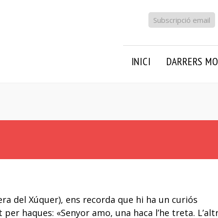
Subscripció email
INICI
DARRERS MO
era del Xúquer), ens recorda que hi ha un curiós
per haques: «Senyor amo, una haca l’he treta. L’alt