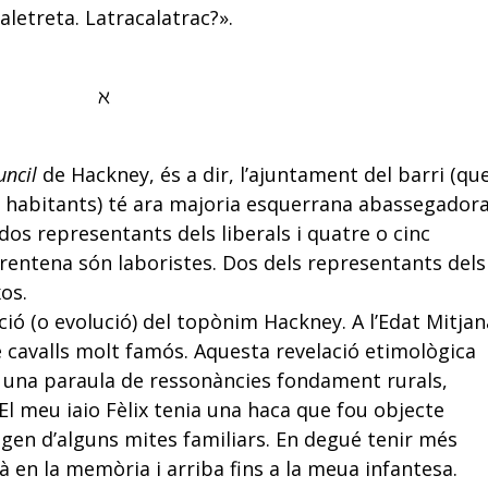
aletreta. Latracalatrac?».
ℵ
uncil
de Hackney, és a dir, l’ajuntament del barri (qu
l habitants) té ara majoria esquerrana abassegadora
dos representants dels liberals i quatre o cinc
 trentena són laboristes. Dos dels representants dels
os.
ió (o evolució) del topònim Hackney. A l’Edat Mitjan
 cavalls molt famós. Aquesta revelació etimològica
 una paraula de ressonàncies fondament rurals,
 El meu iaio Fèlix tenia una haca que fou objecte
igen d’alguns mites familiars. En degué tenir més
 en la memòria i arriba fins a la meua infantesa.