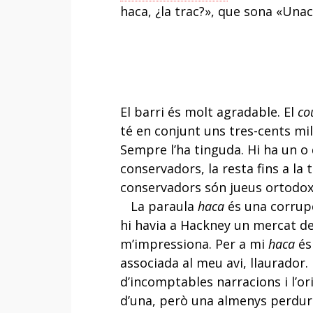
haca, ¿la trac?», que sona «Unac
El barri és molt agradable. El
co
té en conjunt uns tres-cents mi
Sempre l’ha tinguda. Hi ha un o 
conservadors, la resta fins a la
conservadors són jueus ortodox
La paraula
haca
és una corrupc
hi havia a Hackney un mercat de
m’impressiona. Per a mi
haca
és
associada al meu avi, llaurador.
d’incomptables narracions i l’or
d’una, però una almenys perdurà