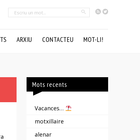
RSS
Twitter
Cercar
TS
ARXIU
CONTACTEU
MOT-LI!
Mots recents
Vacances…
motxillaire
alenar
ra