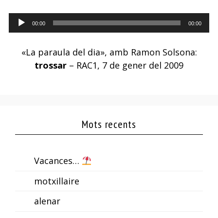
Reproductor
00:00
00:00
d'àudio
«La paraula del dia», amb Ramon Solsona:
trossar
– RAC1, 7 de gener del 2009
Mots recents
Vacances…
motxillaire
alenar