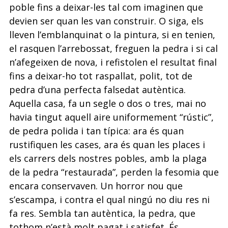
poble fins a deixar-les tal com imaginen que
devien ser quan les
van construir. O
siga,
els
lleven l’emblanquinat o la pintura, si en tenien,
el rasquen l’arrebossat, freguen la pedra i si cal
n’afegeixen de nova, i refistolen el resultat final
fins a deixar-ho tot raspallat, polit, tot de
pedra d’una perfecta falsedat autèntica.
Aquella casa, fa un segle o dos o tres, mai no
havia tingut aquell aire uniformement
“rústic”,
de pedra polida i tan típica: ara és quan
rustifiquen les cases, ara és quan les
places i
els carrers dels nostres pobles, amb la plaga
de la pedra “restaurada”, perden
la fesomia que
encara conservaven. Un horror nou que
s’escampa, i contra el qual ningú no diu res ni
fa res. Sembla tan autèntica, la pedra, que
tothom n’està molt pa­gat i satisfet. És