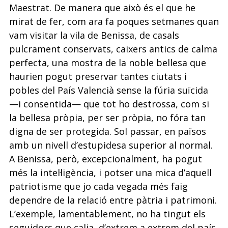
Maes­
trat. De manera que això és el que he
mirat de fer, com ara fa poques setmanes quan
vam visitar la vila de Benissa, de casals
pulcrament conservats, caixers antics de cal­ma
perfecta, una mostra de la noble bellesa que
haurien pogut preservar tantes ciutats
i
pobles del País Valencià sense la fúria suïcida
—i consentida— que tot ho destrossa, com si
la bellesa pròpia, per ser pròpia, no fóra tan
digna de ser protegida. Sol passar, en països
amb un nivell d’estupidesa superior al normal.
A Benissa, però, excepcio­
nalment, ha pogut
més la intel·ligència, i potser una mica d’aquell
patriotisme que jo
cada vegada més faig
dependre de la relació entre pàtria i patrimoni.
L’exemple, la­
mentablement, no ha tingut els
seguidors que calia, d’extrem a extrem del país.