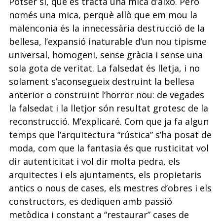
Potser sí, que es tracta una mica d’això. Però
només una mica, perquè allò que em mou la
malenconia és la innecessària destrucció de la
bellesa, l’expansió
inaturable d’un nou tipisme
universal, homogeni, sense gràcia i sense una
sola gota
de veritat. La falsedat és lletja, i no
solament s’aconsegueix destruint la bellesa
ante­
rior o construint l’horror nou: de vegades
la falsedat i la lletjor són resultat grotesc de
la
reconstrucció. M’explicaré. Com que ja fa algun
temps que l’arquitectura “rústica”
s’ha posat de
moda, com que la fantasia és que rusticitat vol
dir autenticitat i vol dir
molta pedra, els
arquitectes i els ajuntaments, els propietaris
antics o nous de cases,
els mestres d’obres i els
constructors, es dediquen amb passió
metòdica i constant a
“restaurar” cases de