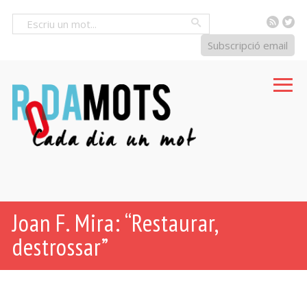
RSS
Tw
Cercar
Subscripció email
Joan F. Mira: “Restaurar,
destrossar”