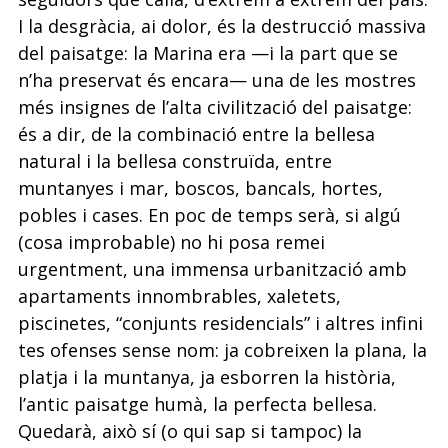
I la
desgràcia, ai dolor, és la destrucció massiva
del paisatge: la Marina era —i la part que
se
n’ha preservat és encara— una de les mostres
més insignes de l’alta civilització del
paisatge:
és a dir, de la combinació entre la bellesa
natural i la bellesa construïda, en­
tre
muntanyes i mar, boscos, bancals, hortes,
pobles i cases. En poc de temps serà, si
algú
(cosa improbable) no hi posa remei
urgentment, una immensa urbanització amb
apartaments innombrables, xaletets,
piscinetes, “conjunts residencials” i altres infini­
tes ofenses sense nom: ja cobreixen la plana, la
platja i la muntanya, ja esborren la
història,
l’antic paisatge humà, la perfecta bellesa.
Quedarà, això sí (o qui sap si tam­poc) la