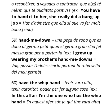
o reconèixer, a vegades a contracor, que algú té
mèrit, que té qualitats positives
(ex.:
You have
to hand it to her, she really did a bang-up
job
=
Has d’admetre que ella sí que va fer molt
bona feina
)
59)
hand-me-down
–
una peça de roba que es
dóna al germà petit quan el germà gran s’ha fet
massa gran per a portar-la
(ex.:
I grew up
wearing my brother’s hand-me-downs
=
Vaig passar l’adolescència portant la roba vella
del meu germà
)
60)
have the whip hand
–
tenir vara alta,
tenir autoritat, poder per fer alguna cosa
(ex.:
In this affair I’m the one who has the whip
hand
=
En aquest afer sóc jo qui tinc vara alta
)