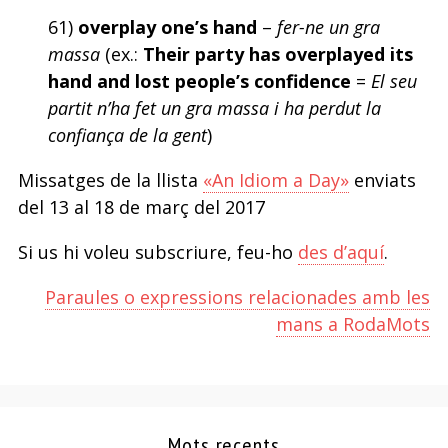
61)
overplay one’s hand
–
fer-ne un gra
massa
(ex.:
Their party has overplayed its
hand and lost people’s confidence
=
El seu
partit n’ha fet un gra massa i ha perdut la
confiança de la gent
)
Missatges de la llista
«An Idiom a Day»
enviats
del 13 al 18 de març del 2017
Si us hi voleu subscriure, feu-ho
des d’aquí
.
Paraules o expressions relacionades amb les
mans a RodaMots
Mots recents