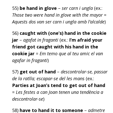
55)
be hand in glove
–
ser carn i ungla
(ex.:
Those two were hand in glove with the mayor
=
Aquests dos van ser carn i ungla amb l’alcalde
)
56)
caught with (one’s) hand in the cookie
jar
–
agafat in fraganti
(ex.:
I’m afraid your
friend got caught with his hand in the
cookie jar
=
Em temo que al teu amic el van
agafar in fraganti
)
57)
get out of hand
–
descontrolar-se, passar
de la ratlla; escapar-se del les mans
(ex.:
Parties at Joan’s tend to get out of hand
=
Les festes a can Joan tenen una tendència a
descontrolar-se
)
58)
have to hand it to someone
–
admetre