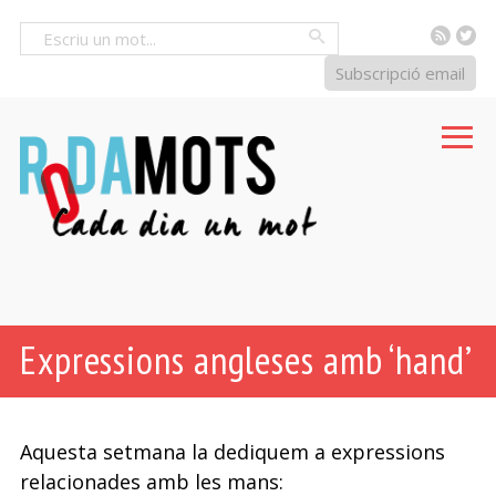
RSS
Tw
Cercar
Subscripció email
Expressions angleses amb ‘hand’
Aquesta setmana la dediquem a expressions
relacionades amb les mans: