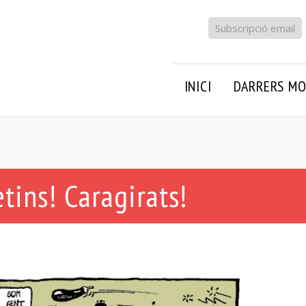
Subscripció email
INICI
DARRERS MO
tins! Caragirats!