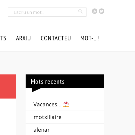
RSS
Twitter
Cercar
TS
ARXIU
CONTACTEU
MOT-LI!
Mots recents
Vacances…
motxillaire
alenar