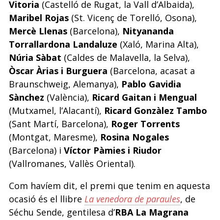
Vitoria
(Castelló de Rugat, la Vall d’Albaida),
Maribel Rojas
(St. Vicenç de Torelló, Osona),
Mercè Llenas
(Barcelona),
Nityananda
Torrallardona Landaluze
(Xaló, Marina Alta),
Núria Sàbat
(Caldes de Malavella, la Selva),
Òscar Àrias i Burguera
(Barcelona, acasat a
Braunschweig, Alemanya),
Pablo Gavidia
Sànchez
(València),
Ricard Gaitan i Mengual
(Mutxamel, l’Alacantí),
Ricard Gonzàlez Tambo
(Sant Martí, Barcelona),
Roger Torrents
(Montgat, Maresme),
Rosina Nogales
(Barcelona) i
Víctor Pàmies i Riudor
(Vallromanes, Vallès Oriental).
Com havíem dit, el premi que tenim en aquesta
ocasió és el llibre
La venedora de paraules
, de
Séchu Sende, gentilesa d’
RBA La Magrana