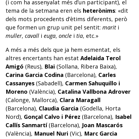
(i com ha assenyalat més d’un participant), el
tema de la setmana eren els
heterònims
: «dit
dels mots procedents d’ètims diferents, però
que formen un grup unit pel sentit:
marit
i
muller
,
cavall
i
euga
,
oncle
i
tia
, etc.»
A més a més dels que ja hem esmentat, els
altres encertants han estat
Adelaida Terol
Amigó
(Reus),
Blai
(Sollana, Ribera Baixa),
Carina Garcia Codina
(Barcelona),
Carles
Cassanyes
(Sabadell),
Carmen Sahuquillo i
Moreno
(València),
Catalina Vallbona Adrover
(Calonge, Mallorca),
Clara Maragall
(Barcelona),
Claudia Garcia
(Godella, Horta
Nord),
Gonçal Calvo i Pérez
(Barcelona),
Isabel
Callís Sanmartí
(Barcelona),
Joan Mascarós
(València),
Manuel Nuri
(Vic),
Marc Garcia