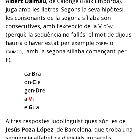
Albert Dalmau
, de Calonge (Baix Empordà),
juga amb les lletres. Segons la seva hipòtesi,
les consonants de la segona síl·laba són
consecutives, amb l’excepció de la V d’
avi
(perquè la seqüència no fallés, el mot de dijous
hauria d’haver estat per exemple
cor
f
a
o
trum
f
o
, amb la segona síl·laba començant per
F):
ca·
B
ra
on·
C
le
gen·
D
re
a·
V
i
e·
G
ua
Altres respostes ludolingüístiques són les de
Jesús Poza López
, de Barcelona, que troba una
seqüència alfabètica d’inicials imparells: