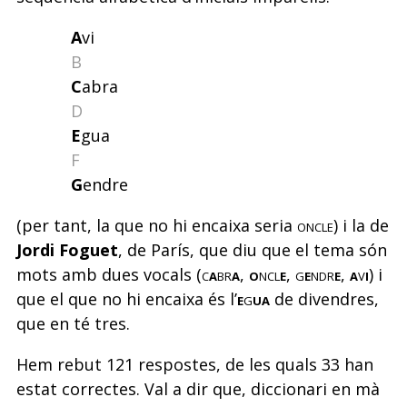
A
vi
B
C
abra
D
E
gua
F
G
endre
(per tant, la que no hi encaixa seria
oncle
) i la de
Jordi Foguet
, de París, que diu que el tema són
mots amb dues vocals (
c
a
br
a
,
o
ncl
e
, g
e
ndr
e
,
a
v
i
) i
que el que no hi encaixa és l’
e
g
ua
de divendres,
que en té tres.
Hem rebut 121 respostes, de les quals 33 han
estat correctes. Val a dir que, diccionari en mà