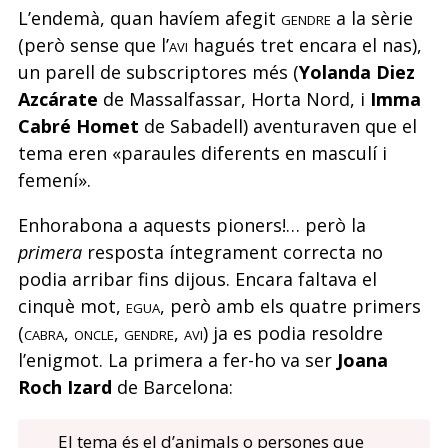
L’endemà, quan havíem afegit
gendre
a la sèrie
(però sense que l’
avi
hagués tret encara el nas),
un parell de subscriptores més (
Yolanda Diez
Azcárate
de Massalfassar, Horta Nord, i
Imma
Cabré Homet
de Sabadell) aventuraven que el
tema eren «paraules diferents en masculí i
femení».
Enhorabona a aquests pioners!… però la
primera
resposta íntegrament correcta no
podia arribar fins dijous. Encara faltava el
cinquè mot,
egua
, però amb els quatre primers
(
cabra, oncle, gendre, avi
) ja es podia resoldre
l’enigmot. La primera a fer-ho va ser
Joana
Roch Izard
de Barcelona:
El tema és el d’animals o persones que