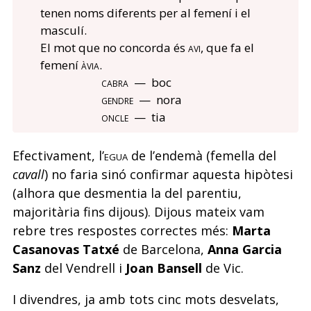
tenen noms diferents per al femení i el
masculí.
El mot que no concorda és
avi
, que fa el
femení
àvia
.
cabra
— boc
gendre
— nora
oncle
— tia
Efectivament, l’
egua
de l’endemà (femella del
cavall
) no faria sinó confirmar aquesta hipòtesi
(alhora que desmentia la del parentiu,
majoritària fins dijous). Dijous mateix vam
rebre tres respostes correctes més:
Marta
Casanovas Tatxé
de Barcelona,
Anna Garcia
Sanz
del Vendrell i
Joan Bansell
de Vic.
I divendres, ja amb tots cinc mots desvelats,