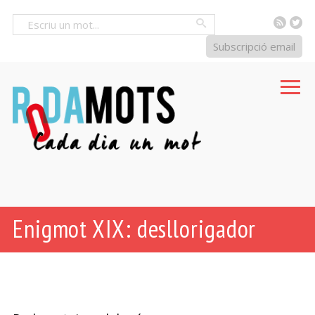
RSS
Tw
Cercar
Subscripció email
Enigmot XIX: desllorigador