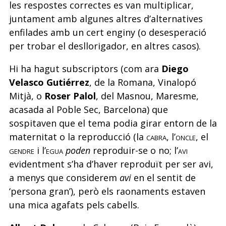
les respostes correctes es van multiplicar,
juntament amb algunes altres d’alternatives
enfilades amb un cert enginy (o desesperació
per trobar el desllorigador, en altres casos).
Hi ha hagut subscriptors (com ara
Diego
Velasco Gutiérrez
, de la Romana, Vinalopó
Mitjà, o
Roser Palol
, del Masnou, Maresme,
acasada al Poble Sec, Barcelona) que
sospitaven que el tema podia girar entorn de la
maternitat o la reproducció (la
cabra
, l’
oncle
, el
gendre
i l’
egua
poden
reproduir-se o no; l’
avi
evidentment s’ha d’haver reproduït per ser avi,
a menys que considerem
avi
en el sentit de
‘persona gran’), però els raonaments estaven
una mica agafats pels cabells.