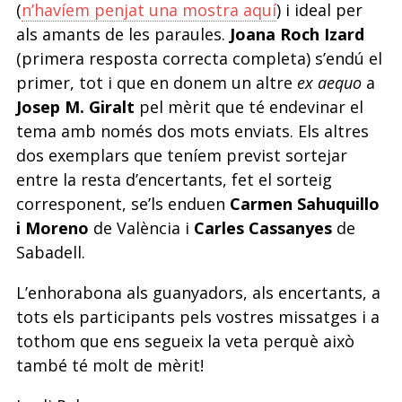
(
n’havíem penjat una mostra aquí
) i ideal per
als amants de les paraules.
Joana Roch Izard
(primera resposta correcta completa) s’endú el
primer, tot i que en donem un altre
ex aequo
a
Josep M. Giralt
pel mèrit que té endevinar el
tema amb només dos mots enviats. Els altres
dos exemplars que teníem previst sortejar
entre la resta d’encertants, fet el sorteig
corresponent, se’ls enduen
Carmen Sahuquillo
i Moreno
de València i
Carles Cassanyes
de
Sabadell.
L’enhorabona als guanyadors, als encertants, a
tots els participants pels vostres missatges i a
tothom que ens segueix la veta perquè això
també té molt de mèrit!