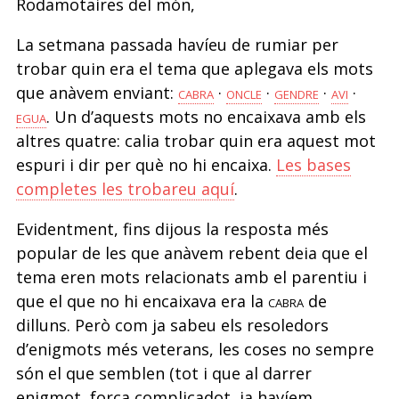
Rodamotaires del món,
La setmana passada havíeu de rumiar per
trobar quin era el tema que aplegava els mots
que anàvem enviant:
cabra
·
oncle
·
gendre
·
avi
·
egua
. Un d’aquests mots no encaixava amb els
altres quatre: calia trobar quin era aquest mot
espuri i dir per què no hi encaixa.
Les bases
completes les trobareu aquí
.
Evidentment, fins dijous la resposta més
popular de les que anàvem rebent deia que el
tema eren mots relacionats amb el parentiu i
que el que no hi encaixava era la
cabra
de
dilluns. Però com ja sabeu els resoledors
d’enigmots més veterans, les coses no sempre
són el que semblen (tot i que al darrer
enigmot, força complicadot, ja havíem