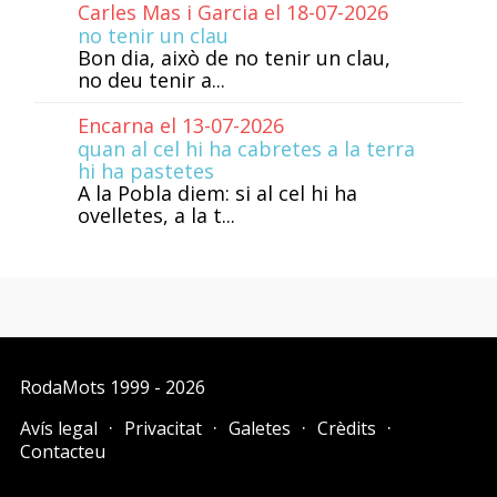
Carles Mas i Garcia el 18-07-2026
no tenir un clau
Bon dia, això de no tenir un clau,
no deu tenir a...
Encarna el 13-07-2026
quan al cel hi ha cabretes a la terra
hi ha pastetes
A la Pobla diem: si al cel hi ha
ovelletes, a la t...
RodaMots
1999 - 2026
Avís legal
Privacitat
Galetes
Crèdits
Contacteu