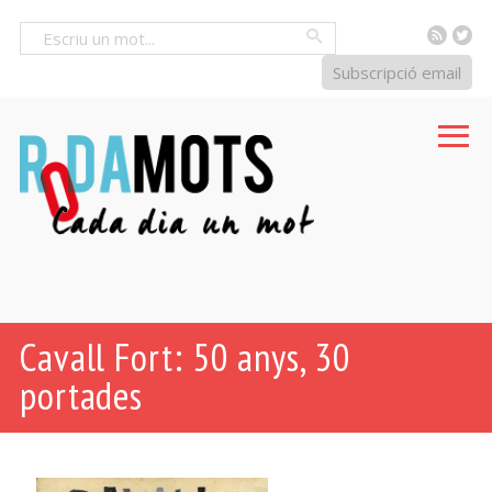
RSS
Tw
Cercar
Subscripció email
Cavall Fort: 50 anys, 30
portades