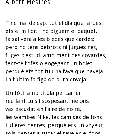
Albert Mestres
Tinc mal de cap, tot el dia que fardes,
ets el millor, i no diguem el paquet,
fa salivera a les bledes que cardes:
però no tens pebrots ni jugues net,
fuges d’estudi amb mentides covardes,
fent-te l’ofès o engegant un bolet,
perquè ets tot tu una fava que baveja
i a l’últim fa figa de pura enveja.
Un tòtil amb titola pel carrer
reüllant culs i sospesant melons
vas escudat en l’aire de no re,
les wambes Nike, les camises de tons
i ulleres negres, perquè ets un voyeur,
sols penses a sucar el rave en el fons,