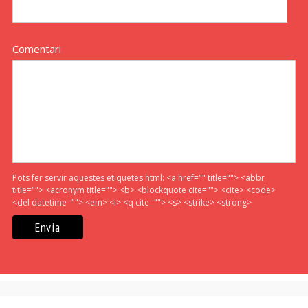
Comentari
Pots fer servir aquestes etiquetes html:
<a href="" title=""> <abbr
title=""> <acronym title=""> <b> <blockquote cite=""> <cite> <code>
<del datetime=""> <em> <i> <q cite=""> <s> <strike> <strong>