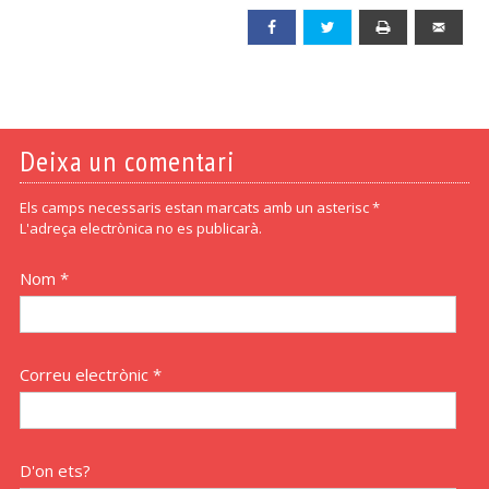
Facebook
Twitter
Print
Emai
Deixa un comentari
Els camps necessaris estan marcats amb un asterisc *
L'adreça electrònica no es publicarà.
Nom *
Correu electrònic *
D'on ets?