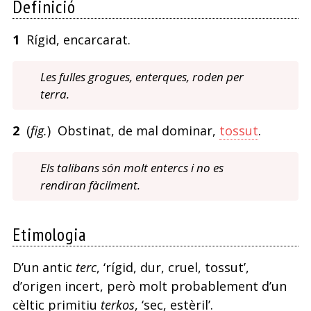
Definició
1
Rígid, encarcarat.
Les fulles grogues, enterques, roden per
terra.
2
(
fig.
) Obstinat, de mal dominar,
tossut
.
Els talibans són molt entercs i no es
rendiran fàcilment.
Etimologia
D’un antic
terc
, ‘rígid, dur, cruel, tossut’,
d’origen incert, però molt probablement d’un
cèltic primitiu
terkos
, ‘sec, estèril’.