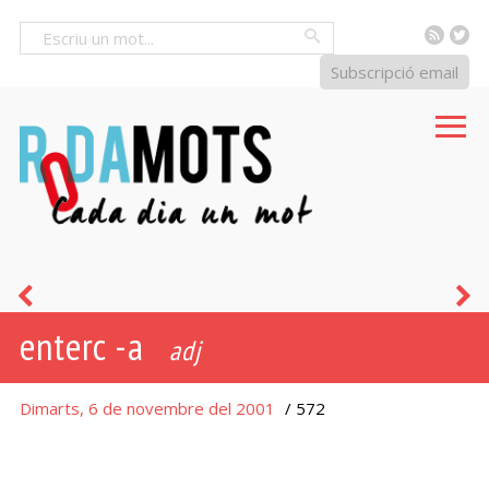
RSS
Tw
Cercar
Subscripció email
barrinar
ri
enterc -a
s
adj
Dimarts, 6 de novembre del 2001
/ 572