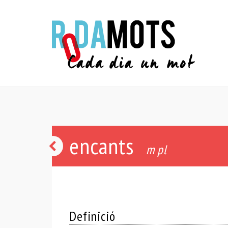
encants
cisa
m pl
Definició