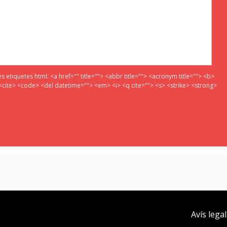
es etiquetes html:
<a href="" title=""> <abbr title=""> <acronym title=""> <b>
<cite> <code> <del datetime=""> <em> <i> <q cite=""> <s> <strike> <strong>
Avís legal