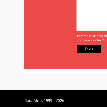
Pots fer servir aquest
<blockquote cite=""> 
RodaMots
1999 - 2026