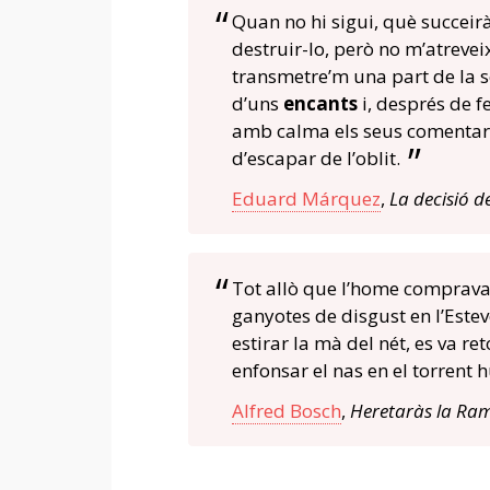
Quan no hi sigui, què succei
destruir-lo, però no m’atreveix
transmetre’m una part de la se
d’uns
encants
i, després de f
amb calma els seus comentaris 
d’escapar de l’oblit.
Eduard Márquez
,
La decisió d
Tot allò que l’home comprava
ganyotes de disgust en l’Este
estirar la mà del nét, es va re
enfonsar el nas en el torrent
Alfred Bosch
,
Heretaràs la Ra