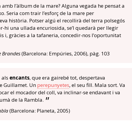
rà amb l’àlbum de la mare? Alguna vegada he pensat a
o. Seria com trair l’esforç de la mare per
va història. Potser algú el recollirà del terra polsegós
er-hi una ullada encuriosida, se’l quedarà per llegir
i, gràcies a la tafaneria, concedir-nos l’oportunitat
e Brandes
(Barcelona: Empúries, 2006), pàg. 103
 als
encants
, que era gairebé tot, despertava
ve Guillamet. Un
perepunyetes
, el seu fill. Mala sort. Va
tocar el mocador del coll, va inclinar-se endavant i va
 humà de la Rambla.
mbla
(Barcelona: Planeta, 2005)