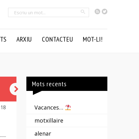
RSS
Twitter
Cercar
TS
ARXIU
CONTACTEU
MOT-LI!
Mots recents
robot
Vacances…
118
motxillaire
alenar