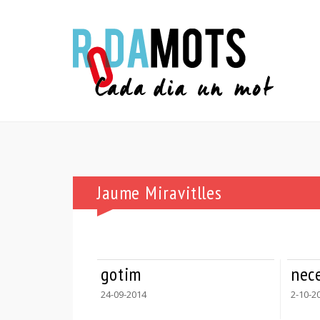
Jaume Miravitlles
gotim
nec
24-09-2014
2-10-2