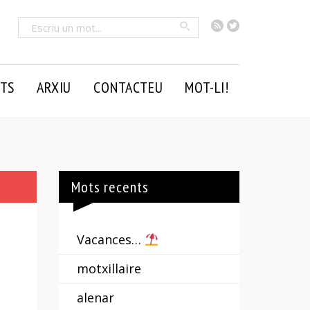
RSS
Twitter
Cercar
TS
ARXIU
CONTACTEU
MOT-LI!
Mots recents
Vacances…
motxillaire
alenar