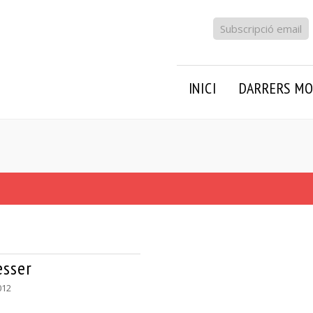
Subscripció email
INICI
DARRERS MO
esser
012