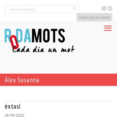
RSS
Tw
Cercar
Subscripció email
Àlex Susanna
èxtasi
26-09-2022