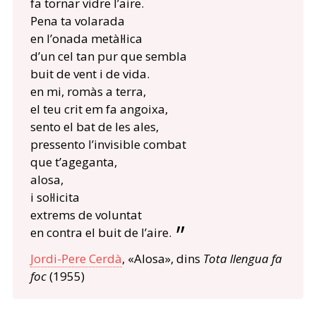
fa tornar vidre l’aire.
Pena ta volarada
en l’onada metàl·lica
d’un cel tan pur que sembla
buit de vent i de vida.
en mi, romàs a terra,
el teu crit em fa angoixa,
sento el bat de les ales,
pressento l’invisible combat
que t’ageganta,
alosa,
i sol·licita
extrems de voluntat
en contra el buit de l’aire.
Jordi-Pere Cerdà
, «Alosa», dins
Tota llengua fa
foc
(1955)