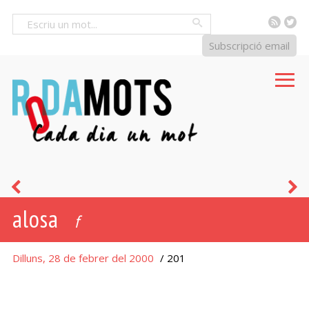
RSS
Tw
Cercar
Subscripció email
encisar
o
alosa
f
Dilluns, 28 de febrer del 2000
/ 201