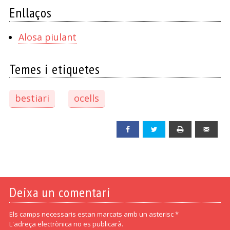
Enllaços
Alosa piulant
Temes i etiquetes
bestiari
ocells
Facebook
Twitter
Print
Emai
Deixa un comentari
Els camps necessaris estan marcats amb un asterisc *
L'adreça electrònica no es publicarà.