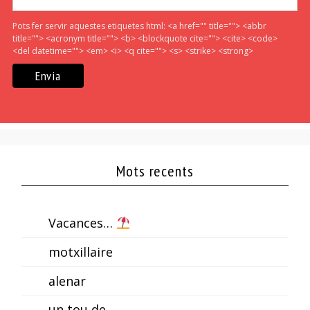
Pots fer servir aquestes etiquetes html:
<a href="" title=""> <abbr
title=""> <acronym title=""> <b> <blockquote cite=""> <cite> <code>
<del datetime=""> <em> <i> <q cite=""> <s> <strike> <strong>
Mots recents
Vacances…
motxillaire
alenar
un tou de