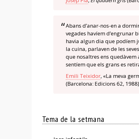
Josep Pla
,
El quadern gris
(Barc
Abans d’anar-nos-en a dormir,
vegades havíem d’engrunar bl
havia algun dia que podíem ju
la cuina, parlaven de les seves
que nosaltres ens quedàvem a j
sentíem que els grans es retir
Emili Teixidor
, «La meva ger
(Barcelona: Edicions 62, 1988
Tema de la setmana