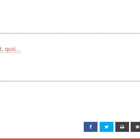
ut, quic…
Facebook
Twitter
Print