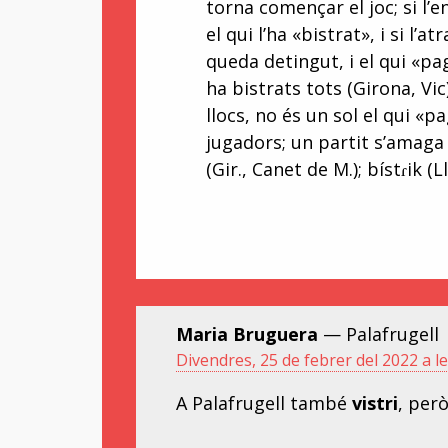
torna començar el joc; si l’
el qui l’ha «bistrat», i si l’
queda detingut, i el qui «pa
ha bistrats tots (Girona, Vic)
llocs, no és un sol el qui «
jugadors; un partit s’amaga i 
(Gir., Canet de M.); bístɾik (Ll
Maria Bruguera
— Palafrugell
Divendres, 25 de febrer del 2022 a le
A Palafrugell també
vistri
, per