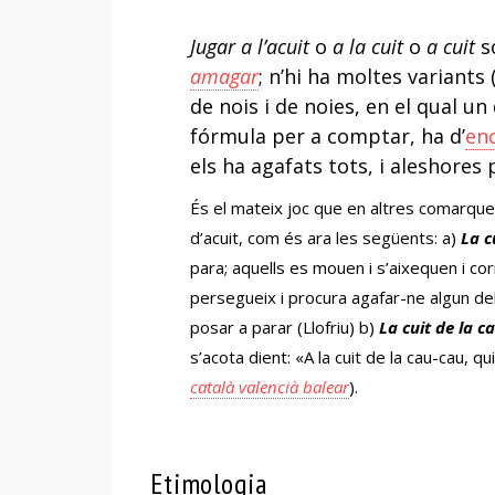
Jugar a l’acuit
o
a la cuit
o
a cuit
s
amagar
; n’hi ha moltes variants 
de nois i de noies, en el qual u
fórmula per a comptar, ha d’
enc
els ha agafats tots, i aleshores
És el mateix joc que en altres comarqu
d’acuit, com és ara les següents: a)
La c
para; aquells es mouen i s’aixequen i cor
persegueix i procura agafar-ne algun del
posar a parar (Llofriu) b)
La cuit de la c
s’acota dient: «A la cuit de la cau-cau, qu
català valencià balear
).
Etimologia