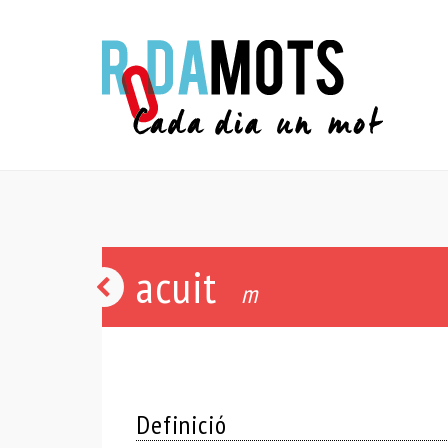
acuit
arrencar
m
cebes
Definició