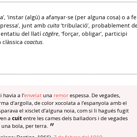
’, ‘instar (algú) a afanyar-se (per alguna cosa) o a fe
e pressa’, junt amb
cuita
‘tribulació’, probablement de
üentatiu del llatí
cōgĕre
, ‘forçar, obligar’, participi
a clàssica
coactus
.
 havia a l’
envelat
una
remor
espessa. De vegades,
rma d’argolla, de color xocolata a l’espanyola amb el
isparava el xisclet d’alguna noia, com si li hagués fugit
ven a
cuit
entre les cames dels balladors i de vegades
una bola, per terra.