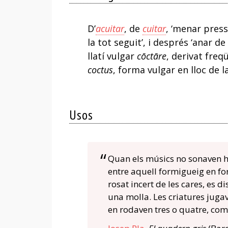
D’
acuitar
, de
cuitar
, ‘menar pressa
la tot seguit’, i després ‘anar d
llatí vulgar
cōctāre
, derivat freq
coctus
, forma vulgar en lloc de l
Usos
Quan els músics no sonaven hi
entre aquell formigueig en fo
rosat incert de les cares, es d
una molla. Les criatures juga
en rodaven tres o quatre, com 