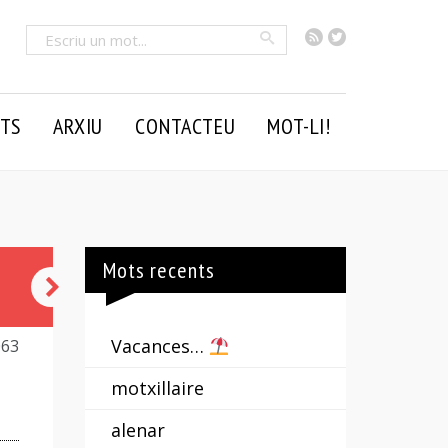
RSS
Twitter
Cercar
TS
ARXIU
CONTACTEU
MOT-LI!
Mots recents
cavallfort
Vacances…
063
motxillaire
alenar