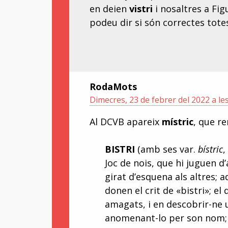
en deien
vistri
i nosaltres a Fi
podeu dir si són correctes tot
RodaMots
Dimecres, 23 de febrer del 2022 a le
Al DCVB apareix
místric
, que r
BISTRI
(amb ses var.
bístric
Joc de nois, que hi juguen d
girat d’esquena als altres; 
donen el crit de «bistri»; el
amagats, i en descobrir-ne un
anomenant-lo per son nom; s