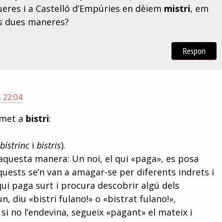
gueres i a Castelló d’Empúries en dèiem
mistri
, em
es dues maneres?
Respon
s 22:04
emet a
bistri
:
,
bístrinc
i
bistris
).
’aquesta manera: Un noi, el qui «paga», es posa
aquests se’n van a amagar-se per diferents indrets i
 qui paga surt i procura descobrir algú dels
, diu «bistri fulano!» o «bistrat fulano!»,
i no l’endevina, segueix «pagant» el mateix i