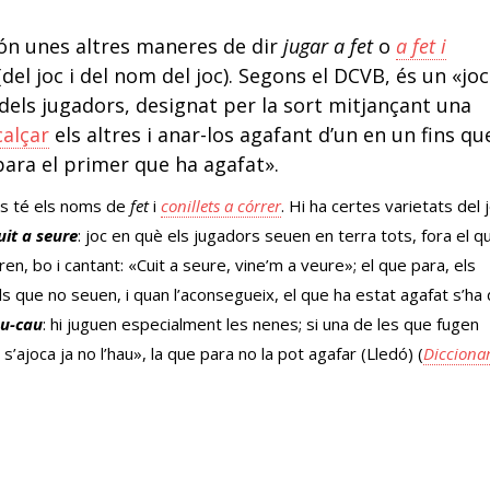
ón unes altres maneres de dir
jugar a fet
o
a fet i
(del joc i del nom del joc). Segons el DCVB, és un «joc
n dels jugadors, designat per la sort mitjançant una
alçar
els altres i anar-los agafant d’un en un fins qu
 para el primer que ha agafat».
es té els noms de
fet
i
conillets a córrer
. Hi ha certes varietats del 
uit a seure
: joc en què els jugadors seuen en terra tots, fora el q
ren, bo i cantant: «Cuit a seure, vine’m a veure»; el que para, els
s que no seuen, i quan l’aconsegueix, el que ha estat agafat s’ha
au-cau
: hi juguen especialment les nenes; si una de les que fugen
i s’ajoca ja no l’hau», la que para no la pot agafar (Lledó) (
Diccionar