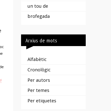
un tou de
brofegada
e
Arxius de mots
joc
ue
Alfabètic
 de
Cronològic
Per autors
i
Per temes
Per etiquetes