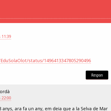
s 11:39
m/EduSolaOlot/status/1496413347805290496
Respon
ordà
s 22:00
 anys, ara fa un any, em deia que a la Selva de Mar