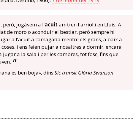
elona: Destino, 1966),
7 de febrer del 1919
 però, jugàvem a l’
acuit
amb en Farriol i en Lluís. A
at de moro o aconduir el bestiar, però sempre hi
gar a l’acuit a l’amagada mentre els grans, a baix a
 coses, i ens feien pujar a nosaltres a dormir, encara
ugar a la sala i per les cambres, tot fosc, fins que
aven.
mana és ben boja», dins
Sic transit Glòria
Swanson
)