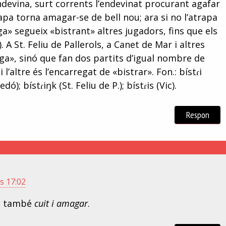
endevina, surt corrents l’endevinat procurant agafar
atrapa torna amagar-se de bell nou; ara si no l’atrapa
ga» segueix «bistrant» altres jugadors, fins que els
. A St. Feliu de Pallerols, a Canet de Mar i altres
paga», sinó que fan dos partits d’igual nombre de
l’altre és l’encarregat de «bistrar». Fon.: bístɾi
edó); bístɾiŋk (St. Feliu de P.); bístɾis (Vic).
Respon
s 17:02
ò també
cuit i amagar
.