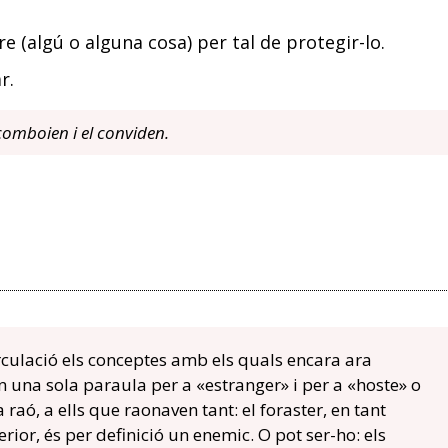
 (algú o alguna cosa) per tal de protegir-lo.
r.
acomboien i el conviden.
irculació els conceptes amb els quals encara ara
 una sola paraula per a «estranger» i per a «hoste» o
va raó, a ells que raonaven tant: el foraster, en tant
rior, és per definició un enemic. O pot ser-ho: els