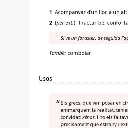
1
Acompanyar d’un lloc a un altre
2
(
per ext.
) Tractar bé, conforta
Si ve un foraster, de seguida l’
També:
comboiar
Usos
Els grecs, que van posar en c
emmarquem la realitat, tenien
convidat:
xénos
. I no els falta
precisament que estrany i exte