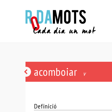
acomboiar
vèrbola
v
Definició