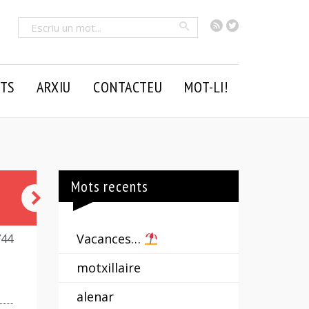
RSS
Twitter
Cercar
TS
ARXIU
CONTACTEU
MOT-LI!
Mots recents
xenofília
Vacances…
744
motxillaire
alenar