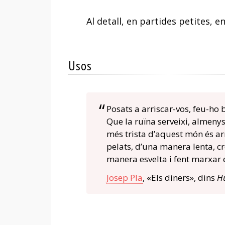
Al detall, en partides petites, e
Usos
Posats a arriscar-vos, feu-ho
Que la ruïna serveixi, almenys,
més trista d’aquest món és a
pelats, d’una manera lenta, c
manera esvelta i fent marxar el
Josep Pla
, «Els diners», dins
H