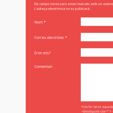
Els camps necessaris estan marcats amb un asteris
L'adreça electrònica no es publicarà.
Nom *
Correu electrònic *
D'on ets?
Comentari
Pots fer servir aquest
<blockquote cite=""> 