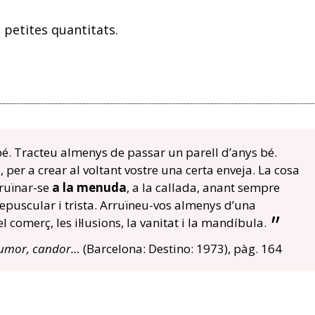
n petites quantitats.
 bé. Tracteu almenys de passar un parell d’anys bé.
 per a crear al voltant vostre una certa enveja. La cosa
rruïnar-se
a la menuda
, a la callada, anant sempre
repuscular i trista. Arruïneu-vos almenys d’una
 comerç, les il·lusions, la vanitat i la mandíbula.
umor, candor…
(Barcelona: Destino: 1973), pàg. 164