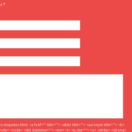
c *
es etiquetes html:
<a href="" title=""> <abbr title=""> <acronym title=""> <b>
<cite> <code> <del datetime=""> <em> <i> <q cite=""> <s> <strike> <strong>