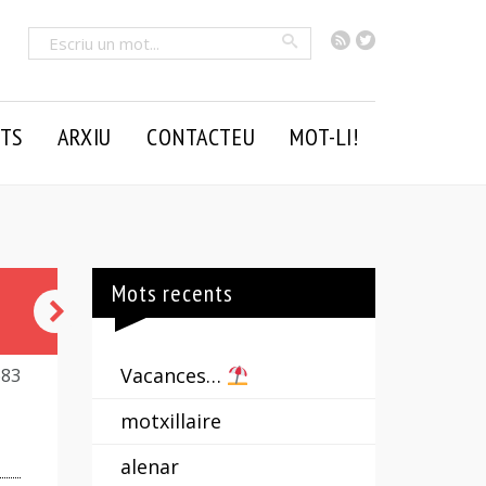
RSS
Twitter
Cercar
TS
ARXIU
CONTACTEU
MOT-LI!
Mots recents
dormir
a
Vacances…
683
la
motxillaire
palla
alenar