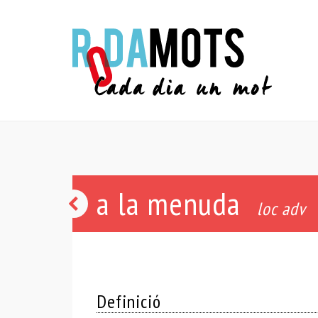
a la menuda
despendre
loc adv
Definició