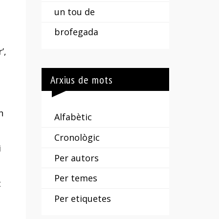
un tou de
brofegada
’,
Arxius de mots
n
Alfabètic
Cronològic
i
Per autors
Per temes
t
Per etiquetes