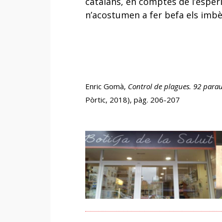
catalans, en comptes de l’esper
n’acostumen a fer befa els imbèc
Enric Gomà,
Control de plagues. 92 parau
Pòrtic, 2018), pàg. 206-207