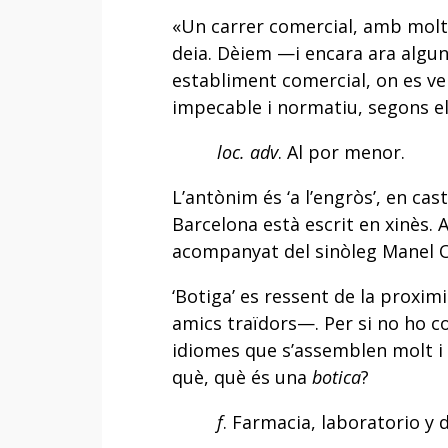
«Un carrer comercial, amb molte
deia. Dèiem —i encara ara algu
establiment comercial, on es vene
impecable i normatiu, segons e
loc. adv
. Al por menor.
L’antònim és ‘a l’engròs’, en cast
Barcelona està escrit en xinès. 
acompanyat del sinòleg Manel O
‘Botiga’ es ressent de la proximi
amics traïdors—. Per si no ho c
idiomes que s’assemblen molt i 
què, què és una
botica
?
f
. Farmacia, laboratorio 