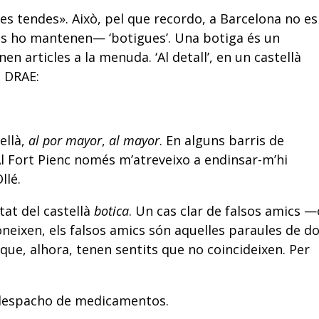
s tendes». Això, pel que recordo, a Barcelona no es
ns ho mantenen— ‘botigues’. Una botiga és un
n articles a la menuda. ‘Al detall’, en un castellà
l DRAE:
ellà,
al por mayor
,
al mayor
. En alguns barris de
Al Fort Pienc només m’atreveixo a endinsar-m’hi
llé.
tat del castellà
botica
. Un cas clar de falsos amics —
oneixen, els falsos amics són aquelles paraules de d
que, alhora, tenen sentits que no coincideixen. Per
y despacho de medicamentos.