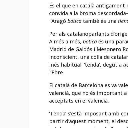
És el que en català antigament 
convida a la broma descordada—
l’Aragó
botica
també és una
tien
Per als catalanoparlants d’orige
A més a més,
botica
és una parau
Madrid de Galdós i Mesonero Ro
inconscient, una colla de catalan
més habitual: ‘tenda’, degut a
ti
l’Ebre.
El català de Barcelona es va val
valencià, que no és important a 
acceptats en el valencià.
‘Tenda’ s’està imposant amb cont
partir d’aquest moment, el desd