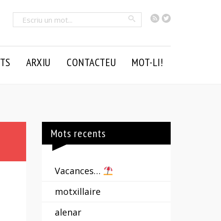
RSS
Twitter
Cercar
TS
ARXIU
CONTACTEU
MOT-LI!
Mots recents
Vacances…
motxillaire
alenar