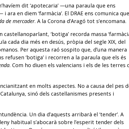
n’havíem dit ‘apotecaria’ —una paraula que ens
 i ara en diem ‘farmàcia’. El DRAE ens comunica que
da de mercader
. A la Corona d’Aragó tot s’encomana.
n castellanoparlant, ‘botiga’ recorda massa ‘farmàcia
la cada dia més en desús, pròpia del segle XIX, del
manos. Per aquesta raó sospito que, d’una manera
s refusen ‘botiga’ i recorren a la paraula que els és
enda
. Com ho diuen els valencians i els de les terres 
encianitzant en molts aspectes. No a causa del pes d
Catalunya, sinó dels castellanismes presents i
undència. Un dia d’aquests arribarà el ‘tender’. A
eny habitual s’abocarà sobre l’esperit tender dels