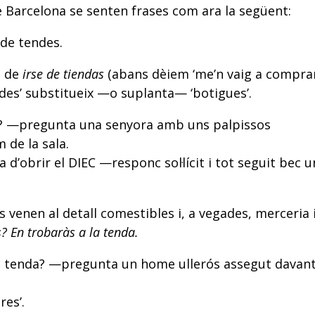
 Barcelona se senten frases com ara la següent:
de tendes.
d de
irse de tiendas
(abans dèiem ‘me’n vaig a comprar
ndes’ substitueix —o suplanta— ‘botigues’.
? —pregunta una senyora amb uns palpissos
 de la sala.
obrir el DIEC —responc sol·lícit i tot seguit bec u
s venen al detall comestibles i, a vegades, merceria 
? En trobaràs a la
tenda.
 tenda? —pregunta un home ullerós assegut davan
res’.