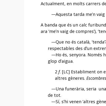
Actualment, en molts carrers de
—Aquesta tarda me’n vaig 
A banda que és un calc furibun
ara ‘me’n vaig de compres’), ‘te
—Que no és català, ‘tenda’
respectables des d’un extrem
—Ho és, senyora. Només ha d’
glop d’aigua.
2
f
. [LC] Establiment on e
altres gèneres.
Escombres
—Una funerària, seria una
de tot.
—Sí, s’hi venen ‘altres gène