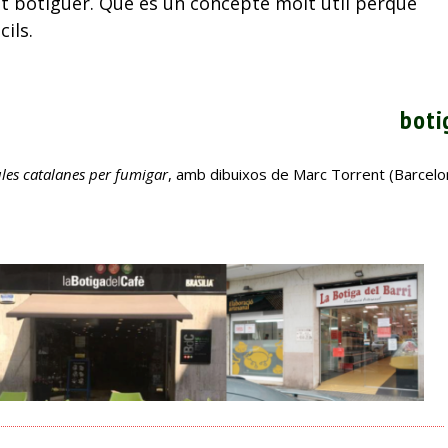
it botiguer. Que és un concepte molt útil perquè
ils.
boti
les catalanes per fumigar
, amb dibuixos de Marc Torrent (Barcelo