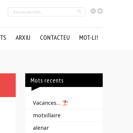
RSS
Twitter
Cercar
TS
ARXIU
CONTACTEU
MOT-LI!
Mots recents
Vacances…
motxillaire
alenar