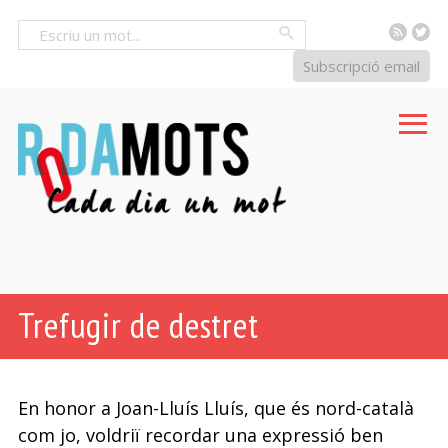
RSS
Tw
Cercar
Subscripció email
Trefugir de destret
En honor a Joan-Lluís Lluís, que és nord-català
com jo, voldriï recordar una expressió ben