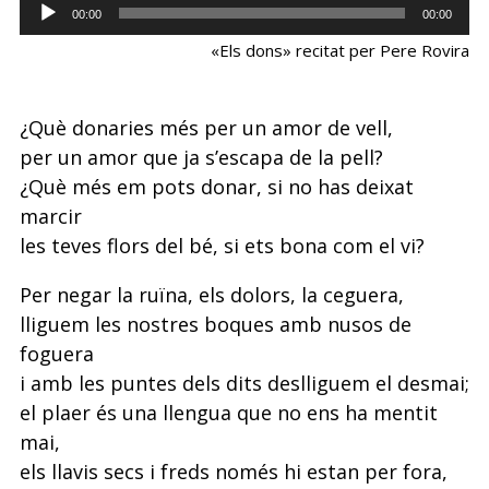
Reproductor
00:00
00:00
d'àudio
«Els dons» recitat per Pere Rovira
¿Què donaries més per un amor de vell,
per un amor que ja s’escapa de la pell?
¿Què més em pots donar, si no has deixat
marcir
les teves flors del bé, si ets bona com el vi?
Per negar la ruïna, els dolors, la ceguera,
lliguem les nostres boques amb nusos de
foguera
i amb les puntes dels dits deslliguem el desmai;
el plaer és una llengua que no ens ha mentit
mai,
els llavis secs i freds només hi estan per fora,