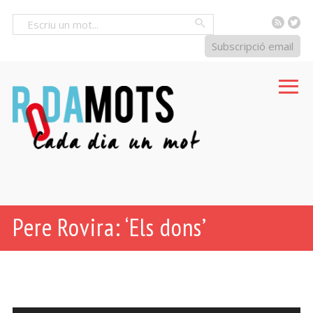
RSS
Tw
Cercar
Subscripció email
Pere Rovira: ‘Els dons’