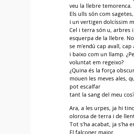
veu la llebre temorenca.
Els ulls són com sagetes,
i un vertigen dolcíssim m
Cel i terra són u, arbres i
esquerpa de la llebre. No
se m’endú cap avall, cap 
i baixo com un llamp. ¿P
voluntat em regeixo?
¿Quina és la força obscur
mouen les meves ales, qu
pot escalfar
tant la sang del meu cos
Ara, a les urpes, ja hi tin
olorosa de terra i de llent
Tot s’ha acabat, ja s’ha e
El falconer major