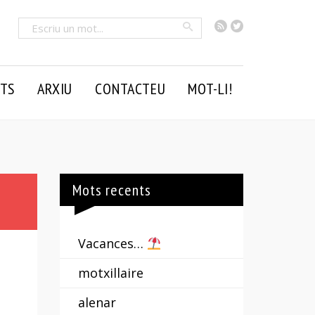
RSS
Twitter
Cercar
TS
ARXIU
CONTACTEU
MOT-LI!
Mots recents
Vacances…
motxillaire
alenar