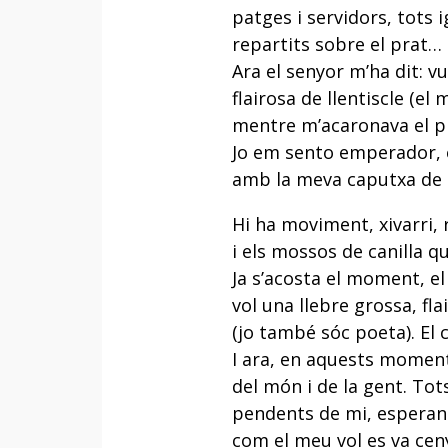
patges i servidors, tots i
repartits sobre el prat…
Ara el senyor m’ha dit: vu
flairosa de llentiscle (el
mentre m’acaronava el p
Jo em sento emperador, e
amb la meva caputxa de c
Hi ha moviment, xivarri, re
i els mossos de canilla q
Ja s’acosta el moment, e
vol una llebre grossa, fla
(jo també sóc poeta). El
I ara, en aquests moments
del món i de la gent. Tot
pendents de mi, esperan
com el meu vol es va ceny