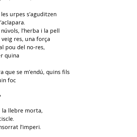
 les urpes s’aguditzen
’aclapara.
 núvols, l’herba i la pell
 veig res, una força
al pou del no-res,
er quina
a que se m’endú, quins fils
in foc
?
c la llebre morta,
iscle.
nsorrat l’imperi.