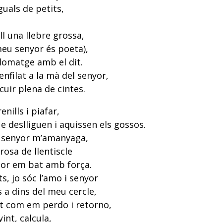
guals de petits,
ll una llebre grossa,
 meu senyor és poeta),
lomatge amb el dit.
nfilat a la mà del senyor,
uir plena de cintes.
nills i piafar,
ue deslliguen i aquissen els gossos.
l senyor m’amanyaga,
irosa de llentiscle
 cor em bat amb força.
, jo sóc l’amo i senyor
s a dins del meu cercle,
t com em perdo i retorno,
int, calcula,