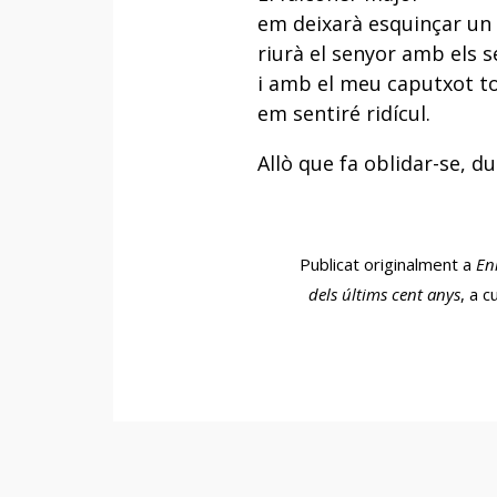
em deixarà esquinçar un 
riurà el senyor amb els s
i amb el meu caputxot to
em sentiré ridícul.
Allò que fa oblidar-se, d
Publicat originalment a
En
dels últims cent anys
, a c