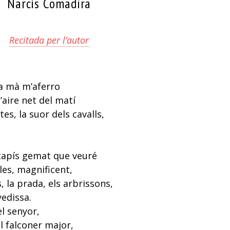
Narcís Comadira
Recitada per l’autor
la mà m’aferro
’aire net del matí
rtes, la suor dels cavalls,
tapís gemat que veuré
les, magnificent,
 la prada, els arbrissons,
yedissa.
el senyor,
el falconer major,