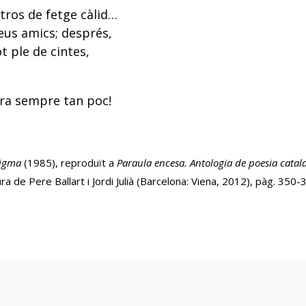
tros de fetge càlid…
eus amics; després,
t ple de cintes,
ura sempre tan poc!
igma
(1985), reproduït a
Paraula encesa. Antologia de poesia catal
ura de Pere Ballart i Jordi Julià (Barcelona: Viena, 2012), pàg. 350-