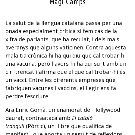
Magí Camps
La salut de la llengua catalana passa per una
onada espe­cialment crítica si fem cas de la
xifra de parlants, que ha reculat, i dels mals
averanys que alguns vaticinen. Contra aquesta
malaltia crònica hi ha qui diu que cal trobar-hi
una vacuna, però llavors hi ha qui surt amb un
ciri trencat i afirma que el que cal trobar-hi és
un vaccí. Entre les diferents empreses que
fabriquen vacunes i vaccins, el llegir ens fa
perdre l’escriure.
Ara Enric Gomà, un enamorat del Hollywood
daurat, contraataca amb
El català
tranquil
(Pòrtic), un llibre que qualifica de
manifest i que aporta un seguit de reflexions