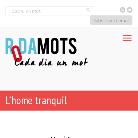
RSS
Tw
Cercar
Subscripció email
L’home tranquil