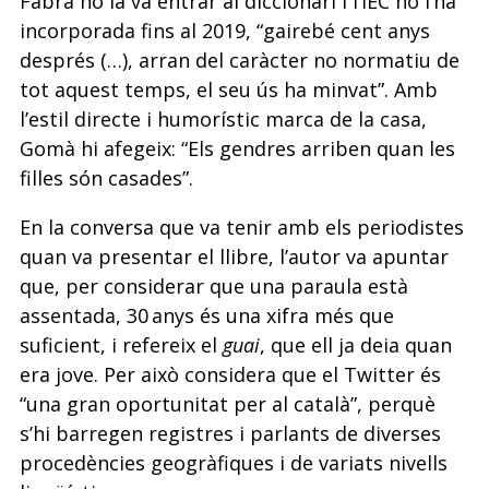
Fabra no la va entrar al diccionari i l’IEC no l’ha
incorporada fins al 2019, “gairebé cent anys
després (…), arran del caràcter no normatiu de
tot aquest temps, el seu ús ha minvat”. Amb
l’estil directe i humorístic marca de la casa,
Gomà hi afegeix: “Els gendres arriben quan les
filles són casades”.
En la conversa que va tenir amb els periodistes
quan va presentar el llibre, l’autor va apuntar
que, per considerar que una paraula està
assentada, 30 anys és una xifra més que
suficient, i refereix el
guai
, que ell ja deia quan
era jove. Per això considera que el Twitter és
“una gran oportunitat per al català”, perquè
s’hi barregen registres i parlants de diverses
procedències geogràfiques i de variats nivells