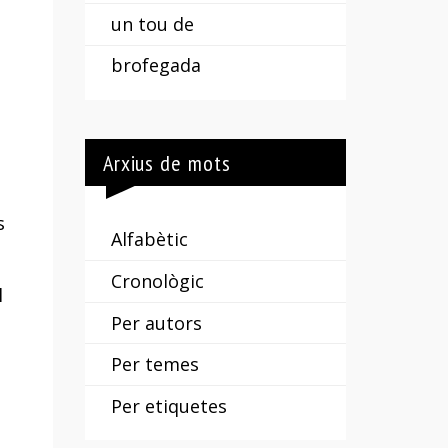
un tou de
brofegada
Arxius de mots
s
Alfabètic
Cronològic
l
Per autors
Per temes
Per etiquetes