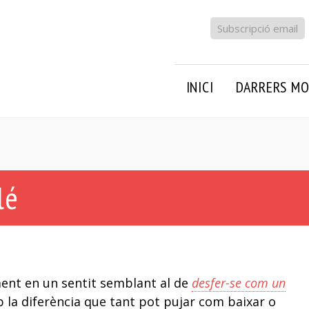
Subscripció email
INICI
DARRERS MO
lé
ament en un sentit semblant al de
desfer-se com un
b la diferència que tant pot pujar com baixar o