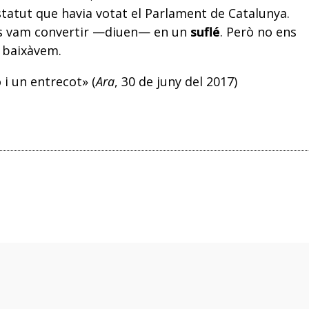
’Estatut que havia votat el Parlament de Catalunya.
ens vam convertir —diuen— en un
suflé
. Però no ens
 baixàvem.
i un entrecot» (
Ara
, 30 de juny del 2017)