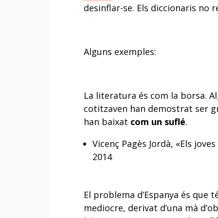
desinflar-se. Els diccionaris no r
Alguns exemples:
La literatura és com la borsa. 
cotitzaven han demostrat ser g
han baixat
com un suflé
.
Vicenç Pagès Jordà, «Els joves
2014
El problema d’Espanya és que t
mediocre, derivat d’una mà d’obr