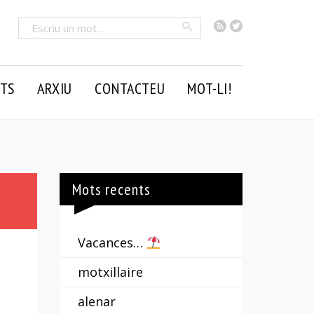
RSS
Twitter
Cercar
TS
ARXIU
CONTACTEU
MOT-LI!
Mots recents
Vacances…
motxillaire
alenar