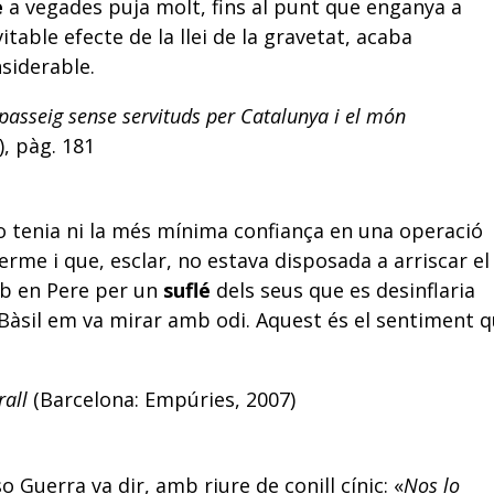
é
a vegades puja molt, fins al punt que enganya a
table efecte de la llei de la gravetat, acaba
nsiderable.
passeig sense servituds per Catalunya i el món
, pàg. 181
no tenia ni la més mínima confiança en una operació
erme i que, esclar, no estava disposada a arriscar el
amb en Pere per un
suflé
dels seus que es desinflaria
 Bàsil em va mirar amb odi. Aquest és el sentiment 
rall
(Barcelona: Empúries, 2007)
Guerra va dir, amb riure de conill cínic: «
Nos lo