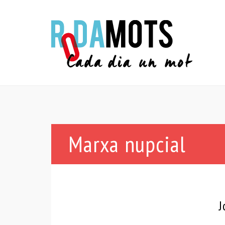
Marxa nupcial
J