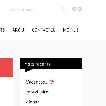
RSS
Twitter
Cercar
TS
ARXIU
CONTACTEU
MOT-LI!
Mots recents
Vacances…
motxillaire
alenar