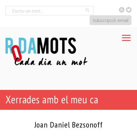
RSS
Tw
Cercar
Subscripció email
Xerrades amb el meu ca
Joan Daniel Bezsonoff