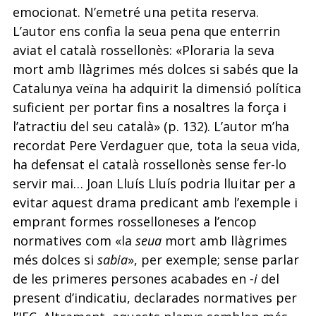
emocionat. N’emetré una petita reserva.
L’autor ens confia la seua pena que enterrin
aviat el català rossellonès: «Ploraria la seva
mort amb llàgrimes més dolces si sabés que la
Catalunya veïna ha adquirit la dimensió política
suficient per portar fins a nosaltres la força i
l’atractiu del seu català» (p. 132). L’autor m’ha
recordat Pere Verdaguer que, tota la seua vida,
ha defensat el català rossellonès sense fer-lo
servir mai… Joan Lluís Lluís podria lluitar per a
evitar aquest drama predicant amb l’exemple i
emprant formes rosselloneses a l’encop
normatives com «la
seua
mort amb llàgrimes
més dolces si
sabia
», per exemple; sense parlar
de les primeres persones acabades en
-i
del
present d’indicatiu, declarades normatives per