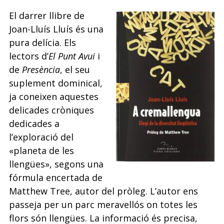
El darrer llibre de
Joan-Lluís Lluís és una
pura delícia. Els
lectors d’
El Punt Avui
i
de
Presència
, el seu
suplement dominical,
ja coneixen aquestes
delicades cròniques
dedicades a
l’exploració del
«planeta de les
llengües», segons una
fórmula encertada de
Matthew Tree, autor del pròleg. L’autor ens
passeja per un parc meravellós on totes les
flors són llengües. La informació és precisa,