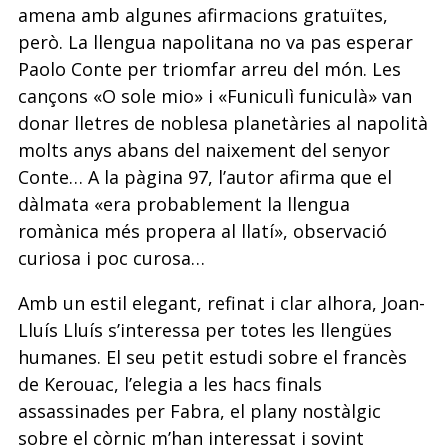
amena amb algunes afirmacions gratuïtes,
però. La llengua napolitana no va pas esperar
Paolo Conte per triomfar arreu del món. Les
cançons «O sole mio» i «Funiculì funiculà» van
donar lletres de noblesa planetàries al napolità
molts anys abans del naixement del senyor
Conte… A la pàgina 97, l’autor afirma que el
dàlmata «era probablement la llengua
romànica més propera al llatí», observació
curiosa i poc curosa…
Amb un estil elegant, refinat i clar alhora, Joan-
Lluís Lluís s’interessa per totes les llengües
humanes. El seu petit estudi sobre el francès
de Kerouac, l’elegia a les hacs finals
assassinades per Fabra, el plany nostàlgic
sobre el còrnic m’han interessat i sovint