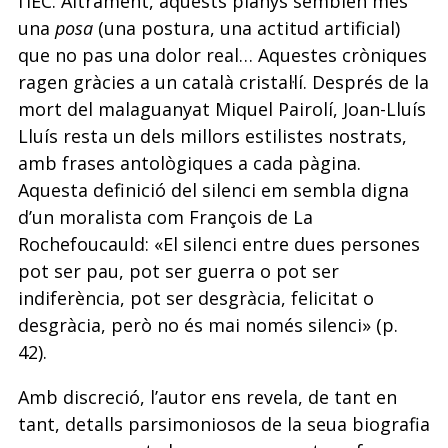
l’IEC. Altrament, aquests planys semblen més
una
posa
(una postura, una actitud artificial)
que no pas una dolor real… Aquestes cròniques
ragen gràcies a un català cristal·lí. Després de la
mort del malaguanyat Miquel Pairolí, Joan-Lluís
Lluís resta un dels millors estilistes nostrats,
amb frases antològiques a cada pàgina.
Aquesta definició del silenci em sembla digna
d’un moralista com François de La
Rochefoucauld: «El silenci entre dues persones
pot ser pau, pot ser guerra o pot ser
indiferència, pot ser desgràcia, felicitat o
desgràcia, però no és mai només silenci» (p.
42).
Amb discreció, l’autor ens revela, de tant en
tant, detalls parsimoniosos de la seua biografia