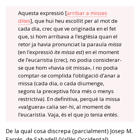
Aquesta expressió [
arribar a misses
dites
], que hui heu escollit per al mot de
cada dia, crec que ve originada en el fet
que, si hom arribava a l’església quan el
retor ja havia pronunciat la paraula
missa
(en l’expressió
ite missa est
) en el moment
de l’eucaristia (crec), no podia considerar-
se que hom «havia oït missa», i no podia
comptar-se complida l’obligació d’anar a
missa (cada dia, o cada diumenge,
segons la preceptiva fóra més o menys
restrictiva). En definitiva, perquè la missa
«valguera» calia ser-hi, al moment de
l’eucaristia. Vaja, és el que jo tenia entés.
De la qual cosa discrepa (parcialment) Josep M.
Farrés, de Sabadell (Vallès Occidental):