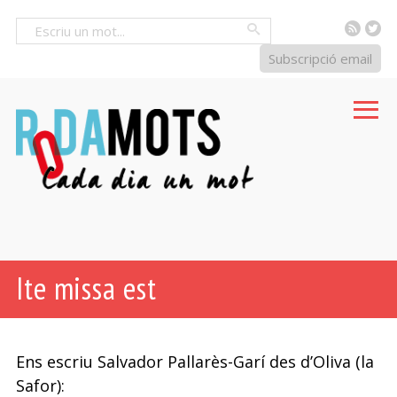
RSS
Tw
Cercar
Subscripció email
Ite missa est
Ens escriu Salvador Pallarès-Garí des d’Oliva (la
Safor):