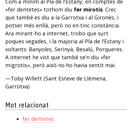
Com a mínim al Pla de l’Estany, en comptes de
«fer dentetes» tothom diu
fer mirotis
. Crec
que també es diu a la Garrotxa i al Gironès, i
potser més enllà, però no en tinc constància.
Ara mirant-ho a internet, trobo que surt
poques vegades, i la majoria al Pla de l’Estany i
voltants: Banyoles, Serinyà, Besalú, Porqueres.
A internet he vist que també se’n diu «fer
migrotis», però això no ho havia sentit mai.
—Toby Willett (Sant Esteve de Llémena,
Garrotxa)
Mot relacionat
fer dentetes