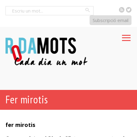
RSS
Tw
Cercar
Subscripció email
Fer mirotis
fer mirotis