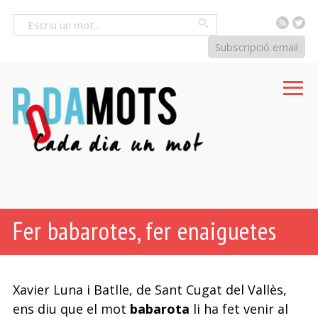
RSS
Tw
Cercar
Subscripció email
Fer babarotes, fer enaiguetes
Xavier Luna i Batlle, de Sant Cugat del Vallès,
ens diu que el mot
babarota
li ha fet venir al