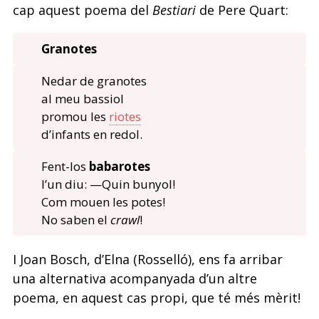
cap aquest poema del
Bestiari
de Pere Quart:
Granotes
Nedar de granotes
al meu bassiol
promou les
riotes
d’infants en redol.
Fent-los
babarotes
l’un diu: —Quin bunyol!
Com mouen les potes!
No saben el
crawl
!
I Joan Bosch, d’Elna (Rosselló), ens fa arribar
una alternativa acompanyada d’un altre
poema, en aquest cas propi, que té més mèrit!