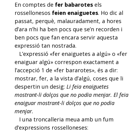
En comptes de
fer babarotes
els
rossellonesos
feien enaiguetes
. Ho dic al
passat, perquè, malauradament, a hores
d’ara n’hi ha ben pocs que se’n recorden i
ben pocs que fan encara servir aquesta
expressió tan nostrada.
L’expressió «fer enaiguetes a algú» o «fer
enaiguar algú» correspon exactament a
l’accepció 1 de «fer bararotes», és a dir:
mostrar, fer, a la vista d’algú, coses que li
despertin un desig:
Li feia enaiguetes
mostrant-li dolços que no podia menjar. El feia
enaiguar mostrant-li dolços que no podia
menjar.
I una troncalleria meua amb un fum
d’expressions rosselloneses: