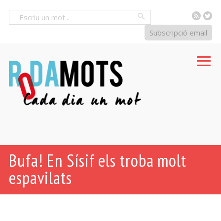
RSS
Tw
Cercar
Subscripció email
Bufa! En Sísif els troba molt
espavilats